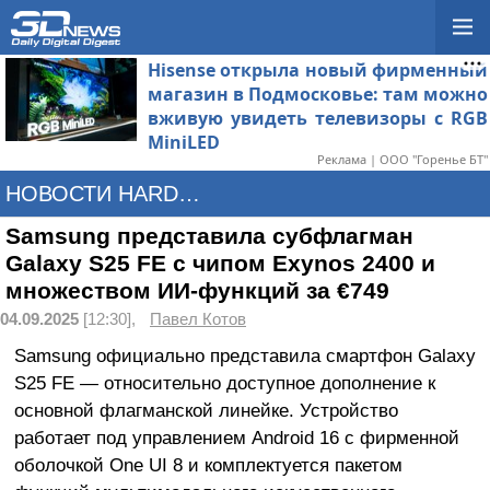
Hisense открыла новый фирменный
магазин в Подмосковье: там можно
вживую увидеть телевизоры с RGB
MiniLED
Реклама | ООО "Горенье БТ"
НОВОСТИ HARDWARE
Samsung представила субфлагман
Galaxy S25 FE с чипом Exynos 2400 и
множеством ИИ-функций за €749
04.09.2025
[12:30],
Павел Котов
Samsung официально представила смартфон Galaxy
S25 FE — относительно доступное дополнение к
основной флагманской линейке. Устройство
работает под управлением Android 16 с фирменной
оболочкой One UI 8 и комплектуется пакетом