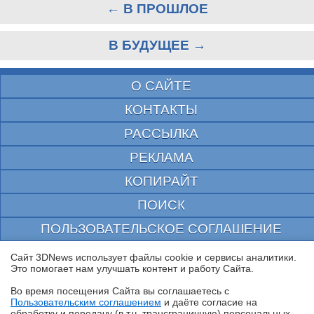
← В ПРОШЛОЕ
В БУДУЩЕЕ →
О САЙТЕ
КОНТАКТЫ
РАССЫЛКА
РЕКЛАМА
КОПИРАЙТ
ПОИСК
ПОЛЬЗОВАТЕЛЬСКОЕ СОГЛАШЕНИЕ
ЗАЩИЩЕНО CURATOR
Сайт 3DNews использует файлы cookie и сервисы аналитики.
Это помогает нам улучшать контент и работу Cайта.
© 1997—2026 Электронное периодическое издание "3ДНьюс" | Свидетельство о
регистрации СМИ Эл ФС 77-22224
Во время посещения Cайта вы соглашаетесь с
выдано Федеральной Службой по надзору за соблюдением законодательства в сфере
Пользовательским соглашением
и даёте согласие на
массовых коммуникаций и охране культурного наследия
✖
обработку и передачу (в т.ч. трансграничную) персональных