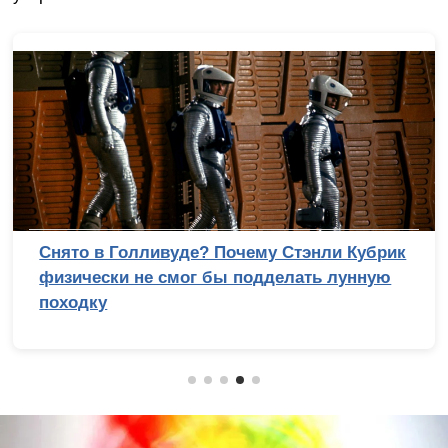
Снято в Голливуде? Почему Стэнли Кубрик
физически не смог бы подделать лунную
походку