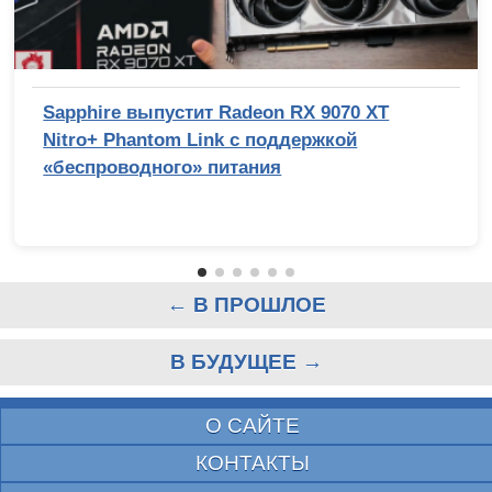
Sapphire выпустит Radeon RX 9070 XT
Nitro+ Phantom Link с поддержкой
«беспроводного» питания
← В ПРОШЛОЕ
В БУДУЩЕЕ →
О САЙТЕ
КОНТАКТЫ