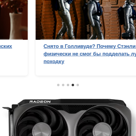
Снято в Голливуде? Почему Стэнли Кубрик
физически не смог бы подделать лунную
походку