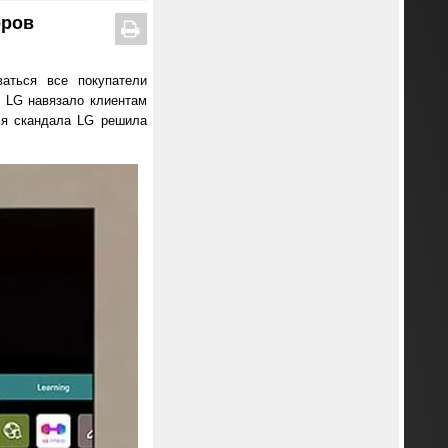
оров
ваться все покупатели
в LG навязало клиентам
ся скандала LG решила