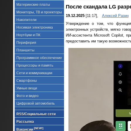
Материнские платы
После скандала LG разре
Мониторы, ТВ и проекторы
19.12.2025
[11:17],
Алексей Разин
Накопители
Утверждение о том, что функция
Носимая электроника
электронных устройств, мягко гов
Ноутбуки и ПК
ИИ-ассистента Microsoft Copilot, 
предоставить им такую возможность
Периферия
Планшеты
Программное обеспечение
Процессоры и память
Сети и коммуникации
Смартфоны
Умные вещи
Фото и видео
Цифровой автомобиль
RSS/Социальные сети
Рассылка
[NEW!]
Вакансии