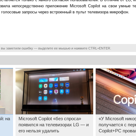
новила непосредственно приложение Microsoft Copilot на свои умные т
голосовые запросы через встроенный в пульт телевизора микрофон.
 вы заметили ошибку — выделите ее мышью и нажмите CTRL+ENTER.
й: на
Microsoft Copilot «без спроса»
«У Microsoft нико
появился на телевизорах LG — и
получается с перв
его нельзя удалить
Copilot+PC прова