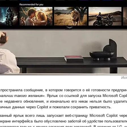
Ист
спространила сообщение, в котором говорится о её готовности предпри
наличии такого желания»
. Ярлык со ссылкой для запуска Microsoft Copi
е недавнего обновления, и изначально его никак нельзя было удалит
ичных данных через Copilot и пожелали сохранить приватность.
анный ярлык всего лишь запускает веб-страницу Microsoft Copilot чер
 экране интерфейса было обусловлено заботой об удобстве пользовател
ествляется только с явного согласия пользователей. В отличие от LG,