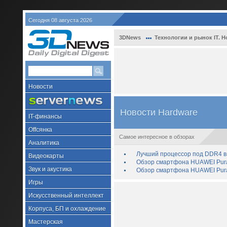
Сегодня 08 августа 2026
3DNews
Технологии и рынок IT. Н
Новости
Новости Hardware
IT-финансы
Offсянка
Самое интересное в обзорах
Аналитика
Лучший процессор под DDR4 в 
Видеокарты
Обзор смартфона HUAWEI Pura 
Звук и акустика
Обзор смартфона HUAWEI Pura
Игры
Искусственный интеллект
Корпуса, БП и охлаждение
Мастерская