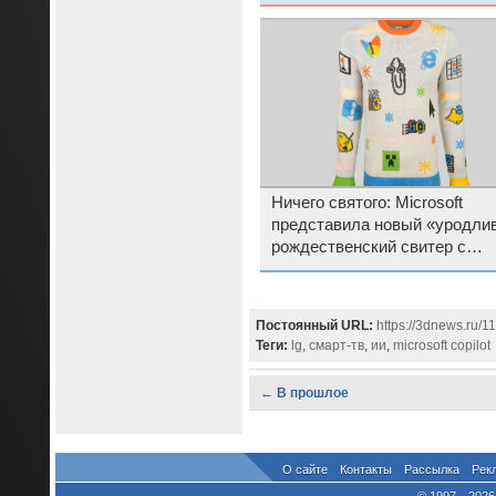
Ничего святого: Microsoft
представила новый «уродли
рождественский свитер с
логотипом Copilot
Постоянный URL:
https://3dnews.ru/1
Теги:
lg
,
смарт-тв
,
ии
,
microsoft copilot
← В прошлое
О сайте
Контакты
Рассылка
Рек