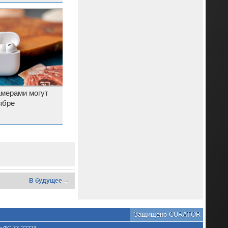
ателей
камерами могут
ябре
В будущее →
Защищено CURATOR