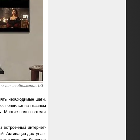
очник изображения: LG
нять необходимые шаги,
lot появился на главном
ь. Многие пользователи
ез встроенный интернет-
ей. Активация доступа к
 конкурирующая Samsung