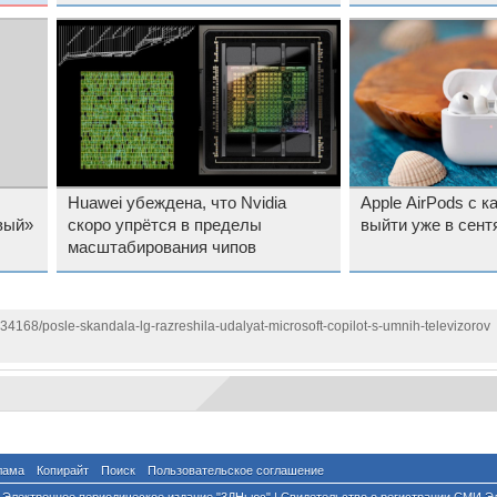
запутал пользов
Huawei убеждена, что Nvidia
Apple AirPods с 
вый»
скоро упрётся в пределы
выйти уже в сент
масштабирования чипов
134168/posle-skandala-lg-razreshila-udalyat-microsoft-copilot-s-umnih-televizorov
лама
Копирайт
Поиск
Пользовательское соглашение