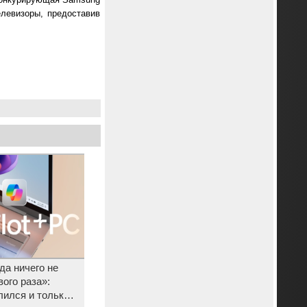
елевизоры, предоставив
гда ничего не
ого раза»:
лился и только