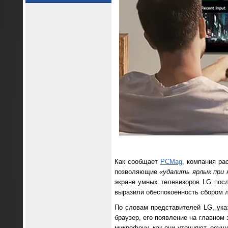
Как сообщает
PCMag
, компания ра
позволяющие
«удалить ярлык при 
экране умных телевизоров LG посл
выразили обеспокоенность сбором л
По словам представителей LG, указ
браузер, его появление на главном
микрофону, как они уточняют, осущ