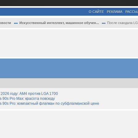
О САЙТЕ
РЕКЛАМА
РАССЫ
овости
Искусственный интеллект, машинное обучен...
После скандала LG разрешила удалять Micr.
2026 году: AM4 против LGA 1700
90s Pro Max: красота повсюду
 90s Pro: компактный флагман по субфлагманской цене