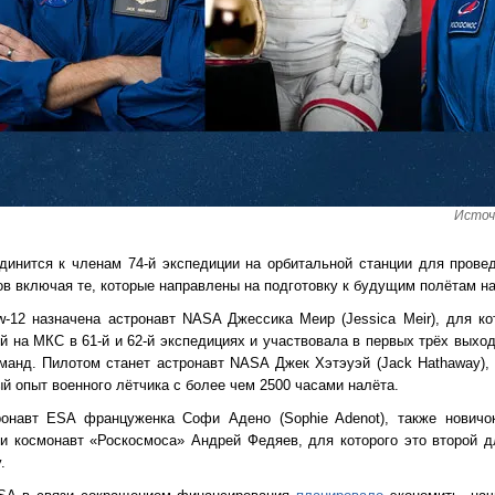
Источ
динится к членам 74-й экспедиции на орбитальной станции для прове
в включая те, которые направлены на подготовку к будущим полётам на
-12 назначена астронавт NASA Джессика Меир (Jessica Meir), для ко
й на МКС в 61-й и 62-й экспедициях и участвовала в первых трёх выхо
манд. Пилотом станет астронавт NASA Джек Хэтэуэй (Jack Hathaway),
ый опыт военного лётчика с более чем 2500 часами налёта.
онавт ESA француженка Софи Адено (Sophie Adenot), также новичо
 и космонавт «Роскосмоса» Андрей Федяев, для которого это второй 
.