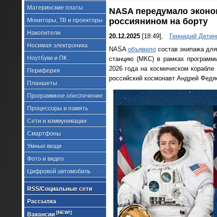
Материнские платы
NASA передумало эконом
россиянином на борту
Мониторы, ТВ и проекторы
Накопители
20.12.2025
[18:49],
Геннадий Детин
Носимая электроника
NASA
объявило
состав экипажа для
Ноутбуки и ПК
станцию (МКС) в рамках программ
2026 года на космическом корабле
Периферия
российский космонавт Андрей Федя
Планшеты
Программное обеспечение
Процессоры и память
Сети и коммуникации
Смартфоны
Умные вещи
Фото и видео
Цифровой автомобиль
RSS/Социальные сети
Рассылка
[NEW!]
Вакансии