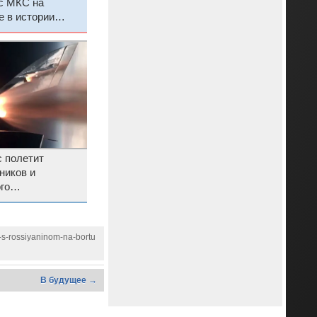
с МКС на
 в истории
 полетит
ников и
го
 невысоко и в
 счёт
-s-rossiyaninom-na-bortu
В будущее →