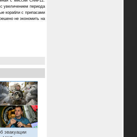
иная с миссии Crew-12.
 с увеличением периода
вые корабли с припасами
 решено не экономить на
б эвакуации