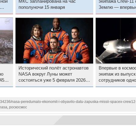
чной
МКС запланирована на час
экипажа Crew-11 
пополуночи 15 января
Землю — впервые
станции
Исторический полёт астронавтов
Впервые в космос
но
NASA вокруг Луны может
экипаж из выпуск
45
состояться уже 5 февраля 2026
сотрудников одно
года
университета, но
основном за свой
1134236/nasa-peredumalo-ekonomit-i-obyavilo-datu-zapuska-missii-spacex-crew12
nasa
,
роскосмос