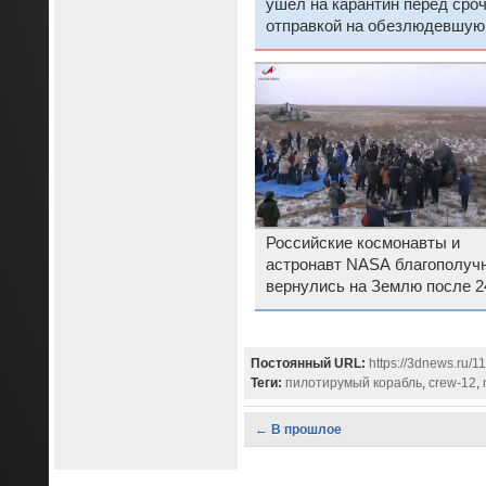
ушёл на карантин перед сро
отправкой на обезлюдевшую
МКС
Российские космонавты и
астронавт NASA благополуч
вернулись на Землю после 2
дней вахты на МКС
Постоянный URL:
https://3dnews.ru/
Теги:
пилотирумый корабль
,
crew-12
,
← В прошлое