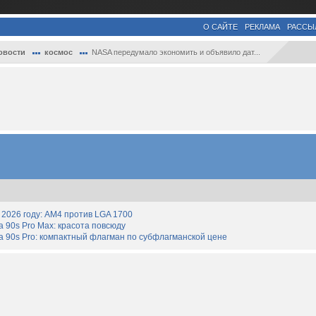
О САЙТЕ
РЕКЛАМА
РАССЫ
овости
космос
NASA передумало экономить и объявило дат...
2026 году: AM4 против LGA 1700
90s Pro Max: красота повсюду
 90s Pro: компактный флагман по субфлагманской цене