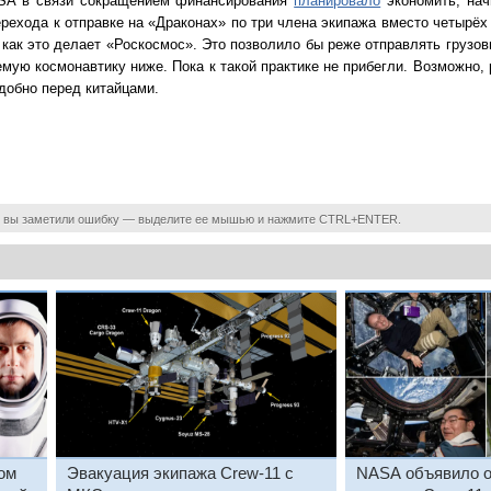
ASA в связи сокращением финансирования
планировало
экономить, нач
рехода к отправке на «Драконах» по три члена экипажа вместо четырёх
 как это делает «Роскосмос». Это позволило бы реже отправлять грузо
мую космонавтику ниже. Пока к такой практике не прибегли. Возможно,
удобно перед китайцами.
 вы заметили ошибку — выделите ее мышью и нажмите CTRL+ENTER.
ом
Эвакуация экипажа Crew-11 с
NASA объявило о