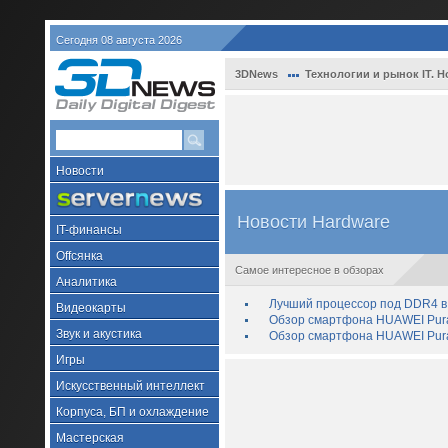
Сегодня 08 августа 2026
3DNews
Технологии и рынок IT. Н
Новости
Новости Hardware
IT-финансы
Offсянка
Самое интересное в обзорах
Аналитика
Лучший процессор под DDR4 в 
Видеокарты
Обзор смартфона HUAWEI Pura 
Звук и акустика
Обзор смартфона HUAWEI Pura
Игры
Искусственный интеллект
Корпуса, БП и охлаждение
Мастерская