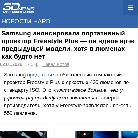
НОВОСТИ HARDWARE
Samsung анонсировала портативный
проектор Freestyle Plus — он вдвое ярче
предыдущей модели, хотя в люменах
как будто нет
02.01.2026
[17:06],
Павел Котов
Samsung
представила
обновлённый компактный
проектор Freestyle Plus с яркостью 430 люменов по
стандарту ISO. Это
«почти вдвое больше, чем у
[проектора] предыдущего поколения»
, заверяет
производитель, хотя у Freestyle заявлялась яркость
550 люменов.