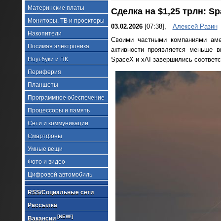
Материнские платы
Сделка на $1,25 трлн: S
Мониторы, ТВ и проекторы
03.02.2026
[07:38],
Алексей Разин
Накопители
Своими частными компаниями аме
Носимая электроника
активности проявляется меньше в
Ноутбуки и ПК
SpaceX и xAI завершились соответс
Периферия
Планшеты
Программное обеспечение
Процессоры и память
Сети и коммуникации
Смартфоны
Умные вещи
Фото и видео
Цифровой автомобиль
RSS/Социальные сети
Рассылка
[NEW!]
Вакансии