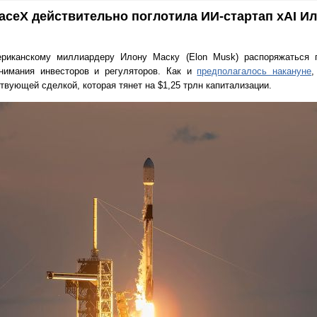
paceX действительно поглотила ИИ-стартап xAI И
риканскому миллиардеру Илону Маску (Elon Musk) распоряжаться 
нимания инвесторов и регуляторов. Как и
предполагалось накануне
,
твующей сделкой, которая тянет на $1,25 трлн капитализации.