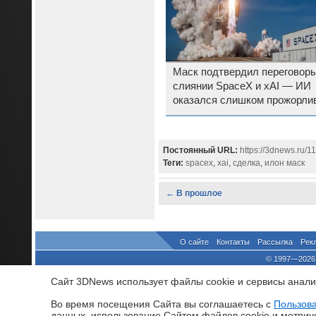
Маск подтвердил переговоры
слиянии SpaceX и xAI — ИИ
оказался слишком прожорли
Постоянный URL:
https://3dnews.ru/1
Теги:
spacex
,
xai
,
сделка
,
илон маск
← В прошлое
О сайте
Контакты
Рассылка
Рек
© 1997—2026 
выдано Федеральной Службо
Сайт 3DNews использует файлы cookie и сервисы аналит
При цитировании докум
росси
Во время посещения Cайта вы соглашаетесь с
Пользов
данных, использование Cайтом файлов cookie и метрич