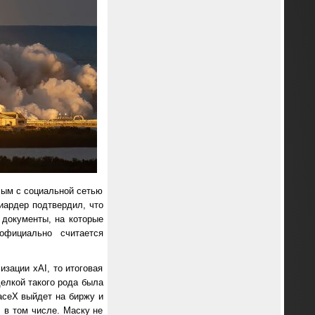
елым с социальной сетью
иардер подтвердил, что
документы, на которые
фициально считается
изации xAI, то итоговая
елкой такого рода была
aceX выйдет на биржу и
 в том числе. Маску не