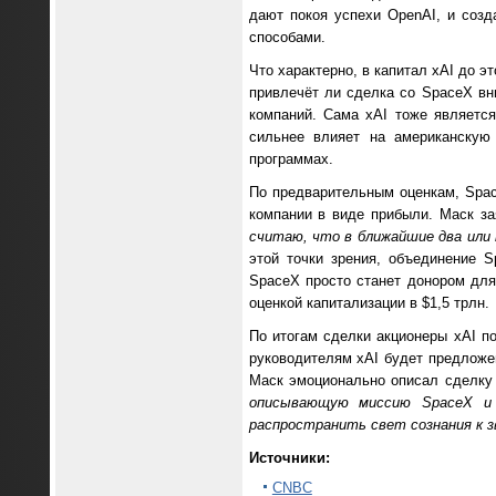
дают покоя успехи OpenAI, и соз
способами.
Что характерно, в капитал xAI до э
привлечёт ли сделка со SpaceX вн
компаний. Сама xAI тоже являетс
сильнее влияет на американскую
программах.
По предварительным оценкам, Spac
компании в виде прибыли. Маск за
считаю, что в ближайшие два или
этой точки зрения, объединение 
SpaceX просто станет донором для
оценкой капитализации в $1,5 трлн.
По итогам сделки акционеры xAI п
руководителям xAI будет предложе
Маск эмоционально описал сделк
описывающую миссию
SpaceX 
распространить свет сознания к з
Источники:
CNBC