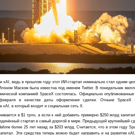
ии xAI, ведь в прошлом году этот ИИ-стартап номинально стал одним ц
 Илоном Маском была известна под именем Twitter. В понедельник милл
смической компанией SpaceX состоялась. Официально опубликованные 
февраля в качестве даты оформления сделки. Отныне SpaceX о
xAI, в который входит и социальная сеть X.
ивается в $1 трлн, а если к ней добавить примерно $250 млрд капитал
единённый стартап в самый дорогой в мире. Предыдущей крупнейшей сд
fone более 25 лет назад за $203 млрд. Считается, что в этом году Sp
питал. Эти средства теперь можно будет направить и на развитие xAI,