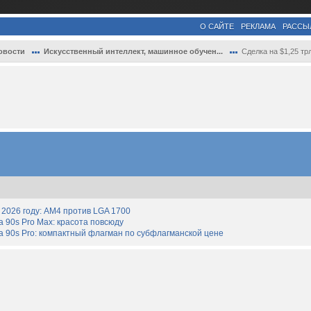
О САЙТЕ
РЕКЛАМА
РАССЫ
овости
Искусственный интеллект, машинное обучен...
Сделка на $1,25 трлн: SpaceX действитель
2026 году: AM4 против LGA 1700
90s Pro Max: красота повсюду
 90s Pro: компактный флагман по субфлагманской цене