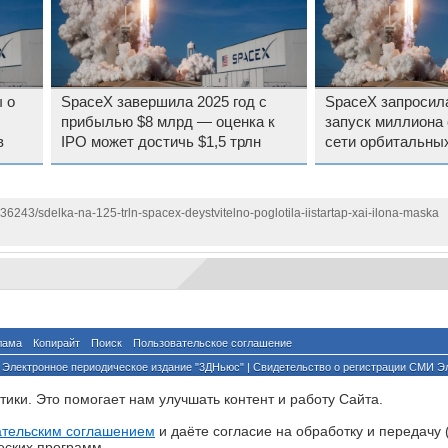
 о
SpaceX завершила 2025 год с
SpaceX запросил
прибылью $8 млрд — оценка к
запуск миллиона 
в
IPO может достичь $1,5 трлн
сети орбитальны
136243/sdelka-na-125-trln-spacex-deystvitelno-poglotila-iistartap-xai-ilona-maska
лама
Копирайт
Поиск
Пользовательское соглашение
Электронное периодическое издание "3ДНьюс" | Свидетельство о регистрации СМИ Э
й по надзору за соблюдением законодательства в сфере массовых коммуникаций и о
ики. Это помогает нам улучшать контент и работу Cайта.
ента ссылка на сайт с указанием автора обязательна. Полное заимствование докумен
йского и международного законодательства и возможно только с согласия редакции 3
ательским соглашением
и даёте согласие на обработку и передачу 
еских программ.