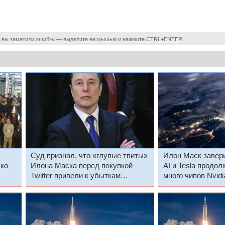
 вы заметили ошибку — выделите ее мышью и нажмите CTRL+ENTER.
Суд признал, что «глупые твиты»
Илон Маск завери
ько
Илона Маска перед покупкой
AI и Tesla продол
Twitter привели к убыткам
много чипов Nvidi
инвесторов