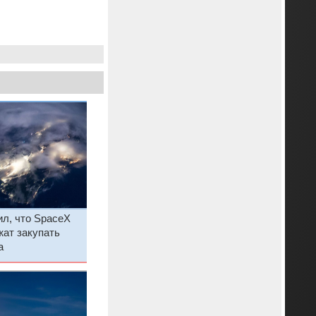
л, что SpaceX
жат закупать
a