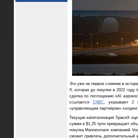
Это уже не первое слияние в истор
X, которая до покупки в 2022 году
сделка по поглощению xAI аэроко
ссылается
CNBC
, указывают 2 
«управляющим партнёром» холдинга 
Текущая капитализация SpaceX оцен
сумма в $1,25 трлн превращает объ
покупка Mannesmann компанией Voda
сможет привлечь дополнительный ка