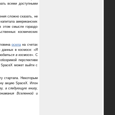
вать всеми доступными
ения сложно сказать, не
 капитала американских
в этом смысле гораздо
ьственных космических
оловина
осела
на счетах
и данных в космосе:
«Я
людаться в космосе»
. С
обозримой перспективе
я SpaceX может выйти с
гу стартапа. Некоторым
дну акцию SpaceX. Илон
у, а следующую книгу,
онимания Вселенной и