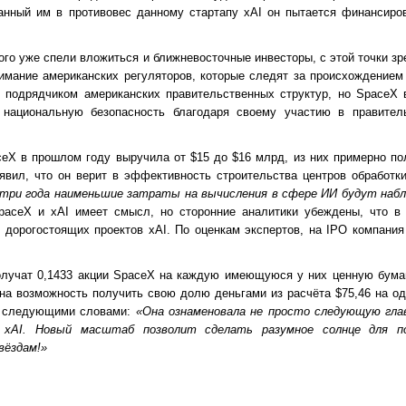
данный им в противовес данному стартапу xAI он пытается финансиро
того уже спели вложиться и ближневосточные инвесторы, с этой точки зр
имание американских регуляторов, которые следят за происхождением
я подрядчиком американских правительственных структур, но SpaceX 
 национальную безопасность благодаря своему участию в правител
eX в прошлом году выручила от $15 до $16 млрд, из них примерно п
явил, что он верит в эффективность строительства центров обработк
 три года наименьшие затраты на вычисления в сфере ИИ будут наб
SpaceX и xAI имеет смысл, но сторонние аналитики убеждены, что в 
 дорогостоящих проектов xAI. По оценкам экспертов, на IPO компани
олучат 0,1433 акции SpaceX на каждую имеющуюся у них ценную бума
на возможность получить свою долю деньгами из расчёта $75,46 на о
у следующими словами:
«Она ознаменовала не просто следующую глав
и
xAI. Новый масштаб позволит сделать разумное солнце для п
вёздам!»