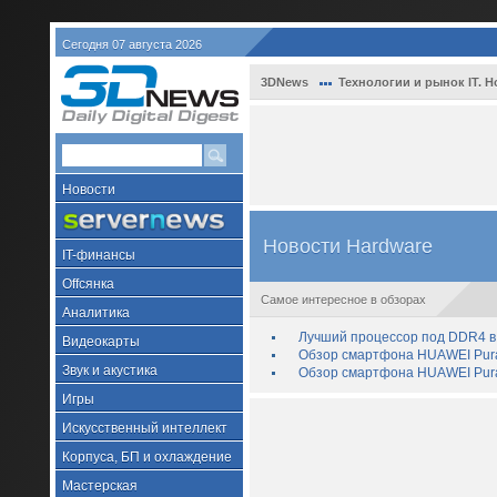
Сегодня 07 августа 2026
3DNews
Технологии и рынок IT. Н
Новости
Новости Hardware
IT-финансы
Offсянка
Самое интересное в обзорах
Аналитика
Лучший процессор под DDR4 в 
Видеокарты
Обзор смартфона HUAWEI Pura 
Звук и акустика
Обзор смартфона HUAWEI Pura
Игры
Искусственный интеллект
Корпуса, БП и охлаждение
Мастерская