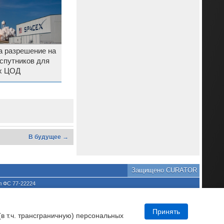
а разрешение на
спутников для
х ЦОД
В будущее →
Защищено CURATOR
л ФС 77-22224
хране культурного наследия
та является нарушением
DNews.
Принять
(в т.ч. трансграничную) персональных