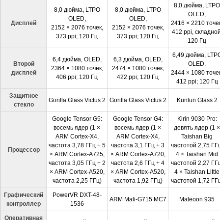
8,0 дюйма, LTPO
8,0 дюйма, LTPO
8,0 дюйма, LTPO
OLED,
OLED,
OLED,
Дисплей
2416 × 2210 точе
2152 × 2076 точек,
2152 × 2076 точек,
412 ppi, складной
373 ppi; 120 Гц
373 ppi; 120 Гц
120 Гц
6,49 дюйма, LTP
6,4 дюйма, OLED,
6,3 дюйма, OLED,
Второй
OLED,
2364 × 1080 точек,
2474 × 1080 точек,
дисплей
2444 × 1080 точе
406 ppi; 120 Гц
422 ppi; 120 Гц
412 ppi; 120 Гц
Защитное
Gorilla Glass Victus 2
Gorilla Glass Victus 2
Kunlun Glass 2
стекло
Google Tensor G5:
Google Tensor G4:
Kirin 9030 Pro:
восемь ядер (1 ×
восемь ядер (1 ×
девять ядер (1 ×
ARM Cortex-X4,
ARM Cortex-X4,
Taishan Big
частота 3,78 ГГц + 5
частота 3,1 ГГц + 3
частотой 2,75 ГГ
Процессор
× ARM Cortex-A725,
× ARM Cortex-A720,
4 × Taishan Mid
частота 3,05 ГГц + 2
частота 2,6 ГГц + 4
частотой 2,27 ГГ
× ARM Cortex-A520,
× ARM Cortex-A520,
4 × Taishan Little
частота 2,25 ГГц)
частота 1,92 ГГц)
частотой 1,72 ГГ
Графический
PowerVR DXT-48-
ARM Mali-G715 MC7
Maleoon 935
контроллер
1536
Оперативная