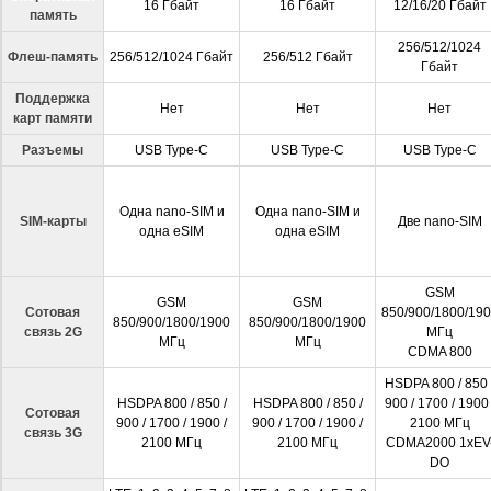
16 Гбайт
16 Гбайт
12/16/20 Гбайт
память
256/512/1024
Флеш-память
256/512/1024 Гбайт
256/512 Гбайт
Гбайт
Поддержка
Нет
Нет
Нет
карт памяти
Разъемы
USB Type-C
USB Type-C
USB Type-C
Одна nano-SIM и
Одна nano-SIM и
SIM-карты
Две nano-SIM
одна eSIM
одна eSIM
GSM
GSM
GSM
Сотовая
850/900/1800/19
850/900/1800/1900
850/900/1800/1900
связь 2G
МГц
МГц
МГц
CDMA 800
HSDPA 800 / 850 
HSDPA 800 / 850 /
HSDPA 800 / 850 /
900 / 1700 / 1900 
Сотовая
900 / 1700 / 1900 /
900 / 1700 / 1900 /
2100 МГц
связь 3G
2100 МГц
2100 МГц
CDMA2000 1xEV
DO