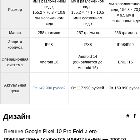
мм в разложенном
мм в разложенном
мм в разложенно
виде,
виде,
Размер
виде, 156,8 × 73,
155,2 × 76,3 × 10,8
155,2 × 77,1 × 10,5
× 9,5 мм в
мм в сложенном
мм в сложенном
сложенном виде
виде
виде
Масса
258 граммов
257 граммов
236 граммов
Защита
IP68
IPX8
IP58/IP59
корпуса
Android 14
Операционная
Android 16
(обновляется до
EMUI 15
система
Android 15)
Актуальная
От 149 990 рублей
От 117 990 рублей
От 159 990 рубле
цена
Дизайн
#
⇡
Внешне Google Pixel 10 Pro Fold и его
предшественник кажутся идентичными — просто