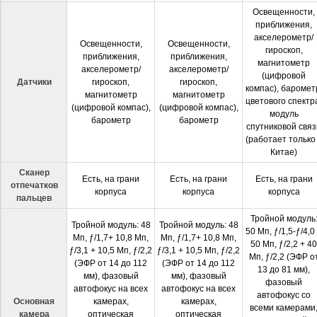
Освещенности,
приближения,
акселерометр/
Освещенности,
Освещенности,
гироскоп,
приближения,
приближения,
магнитометр
акселерометр/
акселерометр/
(цифровой
Датчики
гироскоп,
гироскоп,
компас), баромет
магнитометр
магнитометр
цветового спектр
(цифровой компас),
(цифровой компас),
модуль
барометр
барометр
спутниковой связ
(работает только
Китае)
Сканер
Есть, на грани
Есть, на грани
Есть, на грани
отпечатков
корпуса
корпуса
корпуса
пальцев
Тройной модуль
Тройной модуль: 48
Тройной модуль: 48
50 Мп, ƒ/1,5-ƒ/4,0
Мп, ƒ/1,7+ 10,8 Мп,
Мп, ƒ/1,7+ 10,8 Мп,
50 Мп, ƒ/2,2 + 40
ƒ/3,1 + 10,5 Мп, ƒ/2,2
ƒ/3,1 + 10,5 Мп, ƒ/2,2
Мп, ƒ/2,2 (ЭФР о
(ЭФР от 14 до 112
(ЭФР от 14 до 112
13 до 81 мм),
мм), фазовый
мм), фазовый
фазовый
автофокус на всех
автофокус на всех
автофокус со
Основная
камерах,
камерах,
всеми камерами
камера
оптическая
оптическая