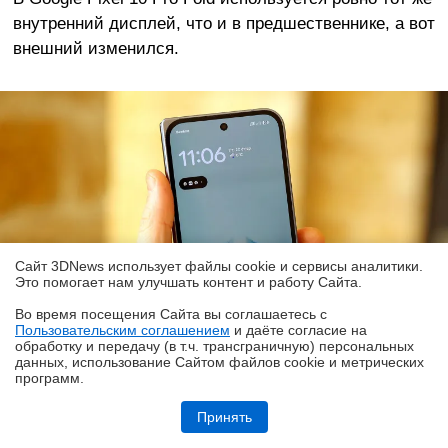
внутренний дисплей, что и в предшественнике, а вот
внешний изменился.
Сайт 3DNews использует файлы cookie и сервисы аналитики.
Это помогает нам улучшать контент и работу Cайта.
Во время посещения Cайта вы соглашаетесь с
Пользовательским соглашением
и даёте согласие на
✖
обработку и передачу (в т.ч. трансграничную) персональных
данных, использование Cайтом файлов cookie и метрических
программ.
Обзор робота-уборщика Midea VCR V15 MAX ULTRA: не разменивайся
на мелочи (но не переплачивай)
Принять
Внешний дисплей прибавил в размерах, но
неожиданно «похудел» в плане разрешения. Это