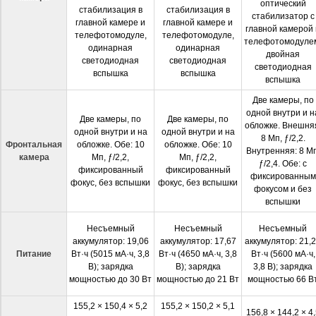
оптический
стабилизация в
стабилизация в
стабилизатор с
главной камере и
главной камере и
главной камерой 
телефотомодуле,
телефотомодуле,
телефотомодуле
одинарная
одинарная
двойная
светодиодная
светодиодная
светодиодная
вспышка
вспышка
вспышка
Две камеры, по
одной внутри и н
Две камеры, по
Две камеры, по
обложке. Внешня
одной внутри и на
одной внутри и на
8 Мп, ƒ/2,2.
Фронтальная
обложке. Обе: 10
обложке. Обе: 10
Внутренняя: 8 Мп
камера
Мп, ƒ/2,2,
Мп, ƒ/2,2,
ƒ/2,4. Обе: с
фиксированный
фиксированный
фиксированным
фокус, без вспышки
фокус, без вспышки
фокусом и без
вспышки
Несъемный
Несъемный
Несъемный
аккумулятор: 19,06
аккумулятор: 17,67
аккумулятор: 21,
Питание
Вт·ч (5015 мА·ч, 3,8
Вт·ч (4650 мА·ч, 3,8
Вт·ч (5600 мА·ч,
В); зарядка
В); зарядка
3,8 В); зарядка
мощностью до 30 Вт
мощностью до 21 Вт
мощностью 66 В
155,2 × 150,4 × 5,2
155,2 × 150,2 × 5,1
156,8 × 144,2 × 4,