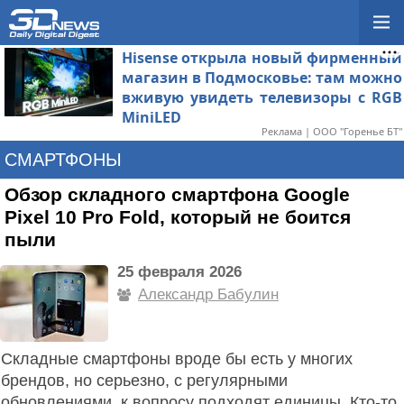
Hisense открыла новый фирменный
магазин в Подмосковье: там можно
вживую увидеть телевизоры с RGB
MiniLED
Реклама | ООО "Горенье БТ"
СМАРТФОНЫ
Обзор складного смартфона Google
Pixel 10 Pro Fold, который не боится
пыли
25 февраля 2026
Александр Бабулин
Складные смартфоны вроде бы есть у многих
брендов, но серьезно, с регулярными
обновлениями, к вопросу подходят единицы. Кто-то