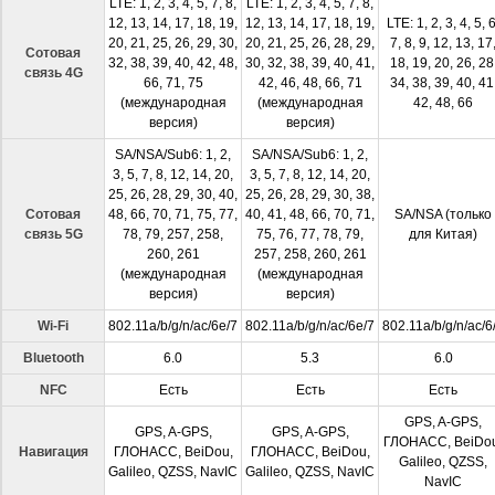
LTE: 1, 2, 3, 4, 5, 7, 8,
LTE: 1, 2, 3, 4, 5, 7, 8,
12, 13, 14, 17, 18, 19,
12, 13, 14, 17, 18, 19,
LTE: 1, 2, 3, 4, 5, 6
20, 21, 25, 26, 29, 30,
20, 21, 25, 26, 28, 29,
7, 8, 9, 12, 13, 17
Сотовая
32, 38, 39, 40, 42, 48,
30, 32, 38, 39, 40, 41,
18, 19, 20, 26, 28
связь 4G
66, 71, 75
42, 46, 48, 66, 71
34, 38, 39, 40, 41
(международная
(международная
42, 48, 66
версия)
версия)
SA/NSA/Sub6: 1, 2,
SA/NSA/Sub6: 1, 2,
3, 5, 7, 8, 12, 14, 20,
3, 5, 7, 8, 12, 14, 20,
25, 26, 28, 29, 30, 40,
25, 26, 28, 29, 30, 38,
Сотовая
48, 66, 70, 71, 75, 77,
40, 41, 48, 66, 70, 71,
SA/NSA (только
связь 5G
78, 79, 257, 258,
75, 76, 77, 78, 79,
для Китая)
260, 261
257, 258, 260, 261
(международная
(международная
версия)
версия)
Wi-Fi
802.11a/b/g/n/ac/6e/7
802.11a/b/g/n/ac/6e/7
802.11a/b/g/n/ac/6
Bluetooth
6.0
5.3
6.0
NFC
Есть
Есть
Есть
GPS, A-GPS,
GPS, A-GPS,
GPS, A-GPS,
ГЛОНАСС, BeiDo
Навигация
ГЛОНАСС, BeiDou,
ГЛОНАСС, BeiDou,
Galileo, QZSS,
Galileo, QZSS, NavIC
Galileo, QZSS, NavIC
NavIC