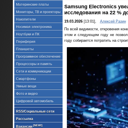
Материнские платы
Samsung Electronics ув
исследования на 22 % д
Мониторы, ТВ и проекторы
Накопители
19.03.2026
[13:01],
Алексей Разин
Носимая электроника
По всей видимости, откровения кон
Ноутбуки и ПК
этом и следующем году не позволи
году собирается потратить на стро
Периферия
Планшеты
Программное обеспечение
Процессоры и память
Сети и коммуникации
Смартфоны
Умные вещи
Фото и видео
Цифровой автомобиль
RSS/Социальные сети
Рассылка
[NEW!]
Вакансии