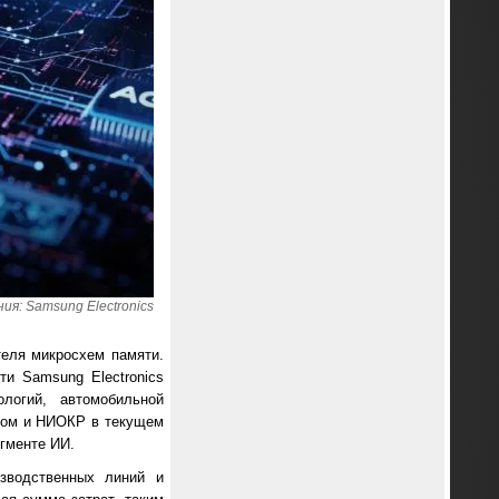
я: Samsung Electronics
теля микросхем памяти.
ти Samsung Electronics
логий, автомобильной
твом и НИОКР в текущем
егменте ИИ.
зводственных линий и