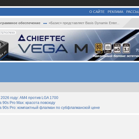
О САЙТЕ
РЕКЛАМА
РАССЫ
граммное обеспечение
«Базис» представляет Basis Dynamix Enter...
727137650
2026 году: AM4 против LGA 1700
90s Pro Max: красота повсюду
 90s Pro: компактный флагман по субфлагманской цене