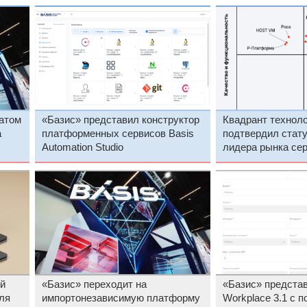
атом
«Базис» представил конструктор
Квадрант техноло
а
платформенных сервисов Basis
подтвердил стат
Automation Studio
лидера рынка се
виртуализации
й
«Базис» переходит на
«Базис» представ
ля
импортонезависимую платформу
Workplace 3.1 с 