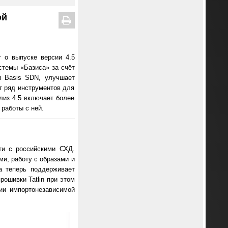
ой
 о выпуске версии 4.5
стемы «Базиса» за счёт
и Basis SDN, улучшает
т ряд инструментов для
лиз 4.5 включает более
работы с ней.
ти с российскими СХД.
ми, работу с образами и
а теперь поддерживает
ошивки Tatlin при этом
ии импортонезависимой