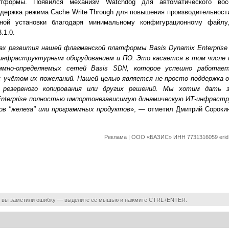
атформы. Появился механизм Watchdog для автоматического вос
держка режима Cache Write Through для повышения производительност
ной установки благодаря минимальному конфигурационному файлу
.1.0.
ках развития нашей флагманской платформы Basis Dynamix Enterprise
инфраструктурным оборудованием и ПО. Это касается в том числе 
аммно-определяемых сетей Basis SDN, которое успешно работа
 с учётом их пожеланий. Нашей целью является не просто поддержка
 резервного копирования или других решений. Мы хотим дать з
Enterprise полностью импортонезависимую динамическую ИТ-инфрастр
ов "железа" или программных продуктов
», — отметил Дмитрий Сорокин
Реклама | ООО «БАЗИС» ИНН 7731316059 eri
 вы заметили ошибку — выделите ее мышью и нажмите CTRL+ENTER.