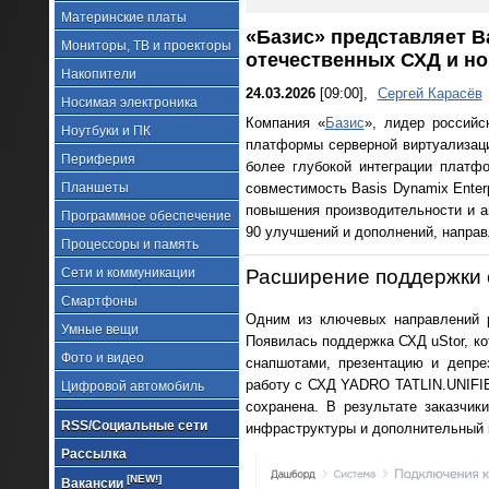
Материнские платы
«Базис» представляет B
Мониторы, ТВ и проекторы
отечественных СХД и н
Накопители
24.03.2026
[09:00],
Сергей Карасёв
Носимая электроника
Компания «
Базис
», лидер российс
Ноутбуки и ПК
платформы серверной виртуализаци
Периферия
более глубокой интеграции плат
Планшеты
совместимость Basis Dynamix Enter
повышения производительности и а
Программное обеспечение
90 улучшений и дополнений, напра
Процессоры и память
Сети и коммуникации
Расширение поддержки 
Смартфоны
Одним из ключевых направлений р
Умные вещи
Появилась поддержка СХД uStor, ко
Фото и видео
снапшотами, презентацию и депре
работу с СХД YADRO TATLIN.UNIFIE
Цифровой автомобиль
сохранена. В результате заказчи
RSS/Социальные сети
инфраструктуры и дополнительный 
Рассылка
[NEW!]
Вакансии