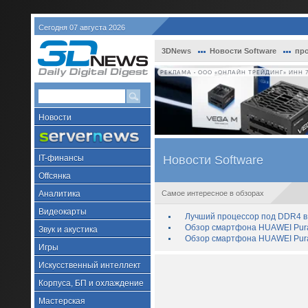
Сегодня 07 августа 2026
3DNews
Новости Software
про
РЕКЛАМА • ООО «ОНЛАЙН ТРЕЙДИНГ» ИНН 7
Новости
IT-финансы
Новости Software
Offсянка
Аналитика
Самое интересное в обзорах
Видеокарты
Лучший процессор под DDR4 в 
Обзор смартфона HUAWEI Pura 
Звук и акустика
Обзор смартфона HUAWEI Pura
Игры
Искусственный интеллект
Корпуса, БП и охлаждение
Мастерская