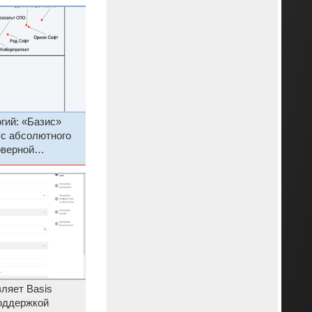
гий: «Базис»
ус абсолютного
рверной
ляет Basis
поддержкой