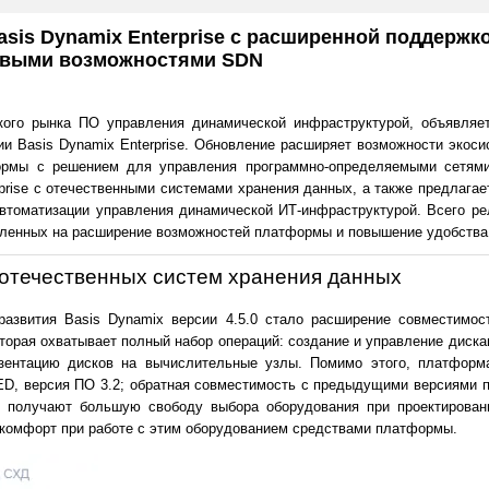
asis Dynamix Enterprise с расширенной поддержк
овыми возможностями SDN
кого рынка ПО управления динамической инфраструктурой, объявляет
и Basis Dynamix Enterprise. Обновление расширяет возможности экоси
формы с решением для управления программно-определяемыми сетям
prise с отечественными системами хранения данных, а также предлагае
втоматизации управления динамической ИТ-инфраструктурой. Всего ре
вленных на расширение возможностей платформы и повышение удобства 
отечественных систем хранения данных
азвития Basis Dynamix версии 4.5.0 стало расширение совместимос
торая охватывает полный набор операций: создание и управление диска
зентацию дисков на вычислительные узлы. Помимо этого, платформ
D, версия ПО 3.2; обратная совместимость с предыдущими версиями пр
ки получают большую свободу выбора оборудования при проектирован
комфорт при работе с этим оборудованием средствами платформы.