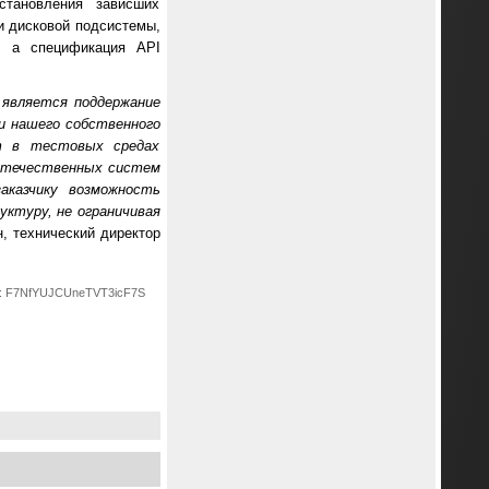
становления зависших
и дисковой подсистемы,
, а спецификация API
 является поддержание
и нашего собственного
ет в тестовых средах
 отечественных систем
аказчику возможность
уктуру, не ограничивая
, технический директор
d: F7NfYUJCUneTVT3icF7S