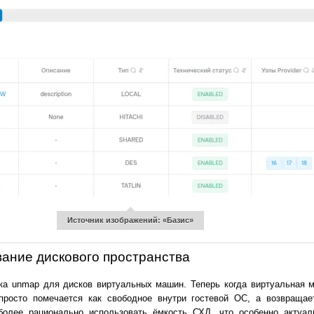
Источник изображений: «Базис»
ание дискового пространства
жка unmap для дисков виртуальных машин. Теперь когда виртуальная 
просто помечается как свободное внутри гостевой ОС, а возвращае
более рационально использовать ёмкость СХД, что особенно актуал