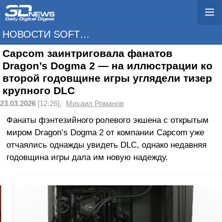
НОВОСТИ SOFTWARE
Capcom заинтриговала фанатов
Dragon’s Dogma 2 — на иллюстрации ко
второй годовщине игры углядели тизер
крупного DLC
23.03.2026
[12:26],
Михаил Романов
Фанаты фэнтезийного ролевого экшена с открытым
миром Dragon’s Dogma 2 от компании Capcom уже
отчаялись однажды увидеть DLC, однако недавняя
годовщина игры дала им новую надежду.