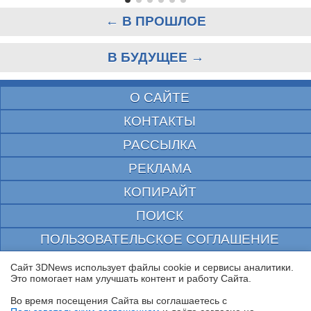
← В ПРОШЛОЕ
В БУДУЩЕЕ →
О САЙТЕ
КОНТАКТЫ
РАССЫЛКА
РЕКЛАМА
КОПИРАЙТ
ПОИСК
ПОЛЬЗОВАТЕЛЬСКОЕ СОГЛАШЕНИЕ
ЗАЩИЩЕНО CURATOR
Сайт 3DNews использует файлы cookie и сервисы аналитики.
Это помогает нам улучшать контент и работу Cайта.
© 1997—2026 Электронное периодическое издание "3ДНьюс" | Свидетельство о
регистрации СМИ Эл ФС 77-22224
Во время посещения Cайта вы соглашаетесь с
выдано Федеральной Службой по надзору за соблюдением законодательства в сфере