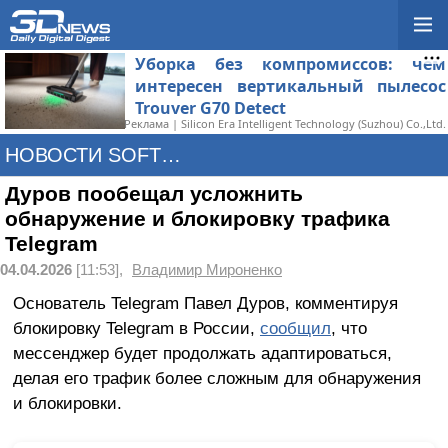
Уборка без компромиссов: чем
интересен вертикальный пылесос
Trouver G70 Detect
Реклама | Silicon Era Intelligent Technology (Suzhou) Co.,Ltd.
НОВОСТИ SOFTWARE
Дуров пообещал усложнить
обнаружение и блокировку трафика
Telegram
04.04.2026
[11:53],
Владимир Мироненко
Основатель Telegram Павел Дуров, комментируя
блокировку Telegram в России,
сообщил
, что
мессенджер будет продолжать адаптироваться,
делая его трафик более сложным для обнаружения
и блокировки.