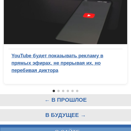
YouTube будет показывать рекламу в
прямых эфирах, не прерывая их, но
перебивая диктора
← В ПРОШЛОЕ
В БУДУЩЕЕ →