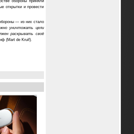
рстве обороны приняли
ые открытки и провести
обороны — из них стало
ожно уничтожать цели
олжен раскрывать своё
 (Mart de Kruif).