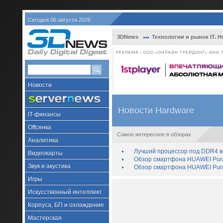
Сегодня 06 августа 2026
3DNews
Технологии и рынок IT. Н
РЕКЛАМА • ООО «ОНЛАЙН ТРЕЙДИНГ» ИНН 7
Новости
Новости Hardware
IT-финансы
Offсянка
Самое интересное в обзорах
Аналитика
Лучший процессор под DDR4 в 
Видеокарты
Обзор смартфона HUAWEI Pura 
Звук и акустика
Обзор смартфона HUAWEI Pura
Игры
Искусственный интеллект
Корпуса, БП и охлаждение
Мастерская