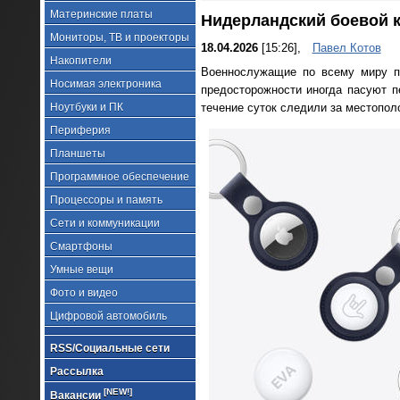
Материнские платы
Нидерландский боевой к
Мониторы, ТВ и проекторы
18.04.2026
[15:26],
Павел Котов
Накопители
Военнослужащие по всему миру п
Носимая электроника
предосторожности иногда пасуют 
Ноутбуки и ПК
течение суток следили за местопол
Периферия
Планшеты
Программное обеспечение
Процессоры и память
Сети и коммуникации
Смартфоны
Умные вещи
Фото и видео
Цифровой автомобиль
RSS/Социальные сети
Рассылка
[NEW!]
Вакансии