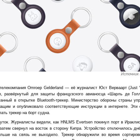
Источник 
елекомпания Omroep Gelderland — её журналист Юст Верваарт (Just Ve
, развёрнутый для защиты французского авианосца «Шарль де Голль»
танный в открытке Bluetooth-трекер. Министерство обороны страны уп
ащим и опубликовало соответствующие инструкции в интернете. Эти
ть трекер на борт судна.
уток. Журналисты видели, как HNLMS Evertsen покинул порт в Ираклион
затем свернул на восток в сторону Кипра. Устройство отключилось днё
льше на связь не выходило. Трекер обнаружили во время сортиров