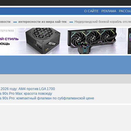
О САЙТЕ
РЕКЛАМА
РАССЫ
овости
интересности из мира хай-тек
Нидерландский боевой корабль отследили с.
727137650
2026 году: AM4 против LGA 1700
90s Pro Max: красота повсюду
 90s Pro: компактный флагман по субфлагманской цене