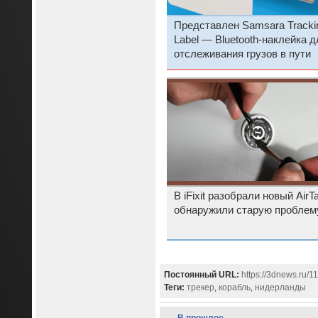
Представлен Samsara Tracki
Label — Bluetooth-наклейка д
отслеживания грузов в пути
В iFixit разобрали новый AirT
обнаружили старую проблем
Постоянный URL:
https://3dnews.ru/1
Теги:
трекер
,
корабль
,
нидерланды