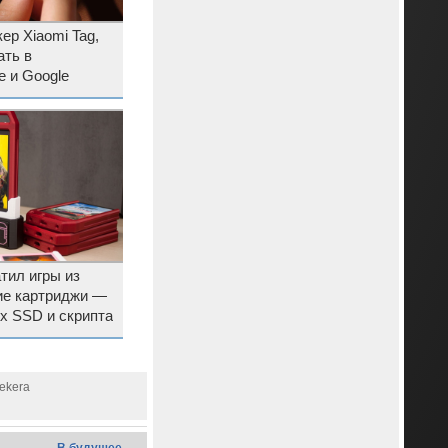
ер Xiaomi Tag,
ать в
e и Google
тил игры из
ие картриджи —
х SSD и скрипта
rekera