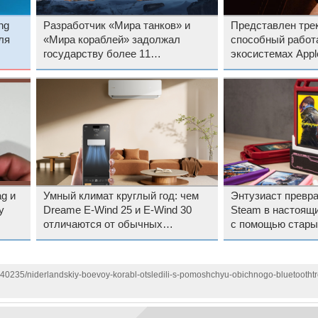
ng
Разработчик «Мира танков» и
Представлен трек
ля
«Мира кораблей» задолжал
способный работ
государству более 11
экосистемах Appl
миллиардов рублей
ag и
Умный климат круглый год: чем
Энтузиаст превра
у
Dreame E-Wind 25 и E-Wind 30
Steam в настоящ
отличаются от обычных
с помощью стары
кондиционеров
140235/niderlandskiy-boevoy-korabl-otsledili-s-pomoshchyu-obichnogo-bluetootht