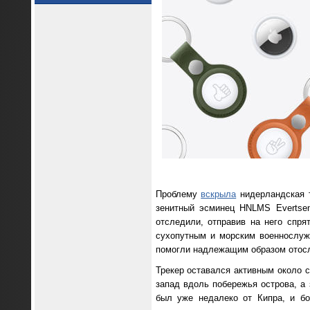
Проблему
вскрыла
нидерландская т
зенитный эсминец HNLMS Evertsen
отследили, отправив на него спря
сухопутным и морским военнослуж
помогли надлежащим образом отосла
Трекер оставался активным около с
запад вдоль побережья острова, а 
был уже недалеко от Кипра, и бо