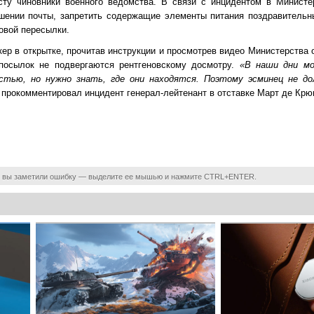
сту чиновники военного ведомства. В связи с инцидентом в Министе
шении почты, запретить содержащие элементы питания поздравительн
овой пересылки.
ер в открытке, прочитав инструкции и просмотрев видео Министерства 
 посылок не подвергаются рентгеновскому досмотру.
«В наши дни м
стью, но нужно знать, где они находятся. Поэтому эсминец не д
 прокомментировал инцидент генерал-лейтенант в отставке Март де Крюиф
 вы заметили ошибку — выделите ее мышью и нажмите CTRL+ENTER.