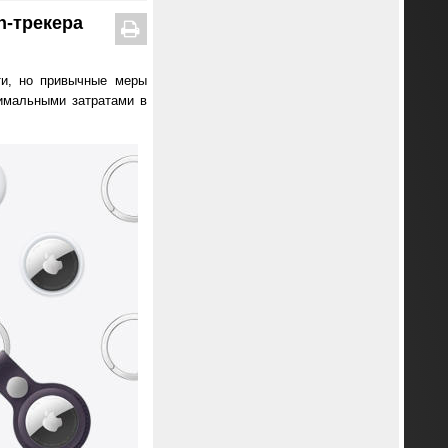
h-трекера
ти, но привычные меры
имальными затратами в