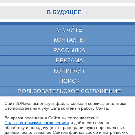
В БУДУЩЕЕ →
О САЙТЕ
КОНТАКТЫ
РАССЫЛКА
РЕКЛАМА
КОПИРАЙТ
ПОИСК
ПОЛЬЗОВАТЕЛЬСКОЕ СОГЛАШЕНИЕ
ЗАЩИЩЕНО CURATOR
Сайт 3DNews использует файлы cookie и сервисы аналитики.
Это помогает нам улучшать контент и работу Cайта.
© 1997—2026 Электронное периодическое издание "3ДНьюс" | Свидетельство о
регистрации СМИ Эл ФС 77-22224
Во время посещения Cайта вы соглашаетесь с
выдано Федеральной Службой по надзору за соблюдением законодательства в сфере
Пользовательским соглашением
и даёте согласие на
массовых коммуникаций и охране культурного наследия
✖
обработку и передачу (в т.ч. трансграничную) персональных
При цитировании документа ссылка на сайт с указанием автора обязательна. Полное
данных, использование Cайтом файлов cookie и метрических
заимствование документа является нарушением