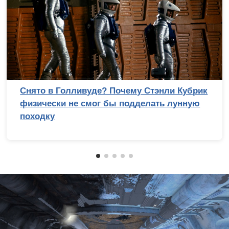
Снято в Голливуде? Почему Стэнли Кубрик
физически не смог бы подделать лунную
походку