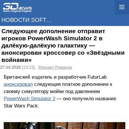
НОВОСТИ SOFTWARE
Следующее дополнение отправит
игроков PowerWash Simulator 2 в
далёкую-далёкую галактику —
анонсирован кроссовер со «Звёздными
войнами»
27.04.2026
[19:23],
Михаил Романов
Британский издатель и разработчик FuturLab
анонсировал
следующее платное дополнение к
своему симулятору мойки под давлением
PowerWash Simulator 2
— оно получило название
Star Wars Pack.