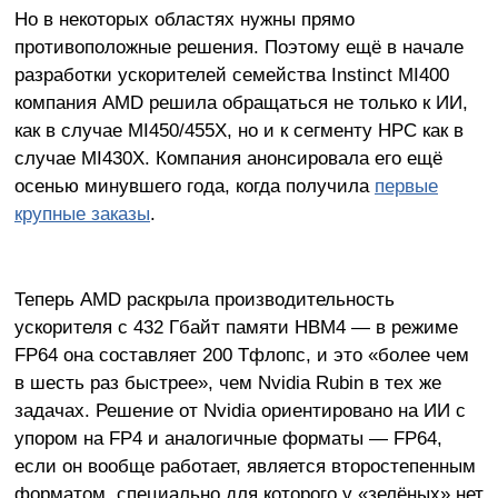
Но в некоторых областях нужны прямо
противоположные решения. Поэтому ещё в начале
разработки ускорителей семейства Instinct MI400
компания AMD решила обращаться не только к ИИ,
как в случае MI450/455X, но и к сегменту HPC как в
случае MI430X. Компания анонсировала его ещё
осенью минувшего года, когда получила
первые
крупные заказы
.
Теперь AMD раскрыла производительность
ускорителя с 432 Гбайт памяти HBM4 — в режиме
FP64 она составляет 200 Тфлопс, и это «более чем
в шесть раз быстрее», чем Nvidia Rubin в тех же
задачах. Решение от Nvidia ориентировано на ИИ с
упором на FP4 и аналогичные форматы — FP64,
если он вообще работает, является второстепенным
форматом, специально для которого у «зелёных» нет