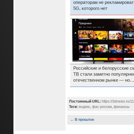
операторам не рекламироват
5G, которого нет
Российские и белорусские с
ТВ стали заметно популярне
отечественном рынке — но
лидируют китайские бренды
Постоянный URL:
https://3dnews.ru/
Теги:
яндекс
,
фас россии
,
финансы
← В прошлое