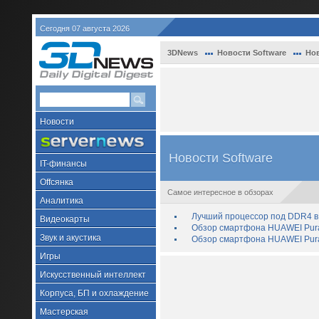
Сегодня 07 августа 2026
3DNews
Новости Software
Нов
Новости
Новости Software
IT-финансы
Offсянка
Самое интересное в обзорах
Аналитика
Лучший процессор под DDR4 в 
Видеокарты
Обзор смартфона HUAWEI Pura 
Звук и акустика
Обзор смартфона HUAWEI Pura
Игры
Искусственный интеллект
Корпуса, БП и охлаждение
Мастерская