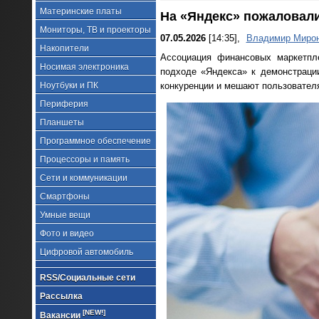
Материнские платы
На «Яндекс» пожаловали
Мониторы, ТВ и проекторы
07.05.2026
[14:35],
Владимир Миро
Накопители
Ассоциация финансовых маркетпл
Носимая электроника
подходе «Яндекса» к демонстраци
Ноутбуки и ПК
конкуренции и мешают пользовател
Периферия
Планшеты
Программное обеспечение
Процессоры и память
Сети и коммуникации
Смартфоны
Умные вещи
Фото и видео
Цифровой автомобиль
RSS/Социальные сети
Рассылка
[NEW!]
Вакансии