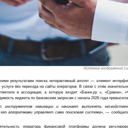
Источник изображения: Luis
скими результатами поиска интерактивный апплет — элемент интерфей
услуги без перехода на сайты операторов. В связи с этим значительн
тметили в ассоциации, в которую входят
«
Банки.ру
»
, «Сравни», «
димость виджета по банковским запросам с начала 2026 года превысил
о инструментом навигации и начинает выполнять несвойстве
 его алгоритмами управляет сама поисковая система»,
— сообщила
ятельность оператора финансовой платформы должна регулиров