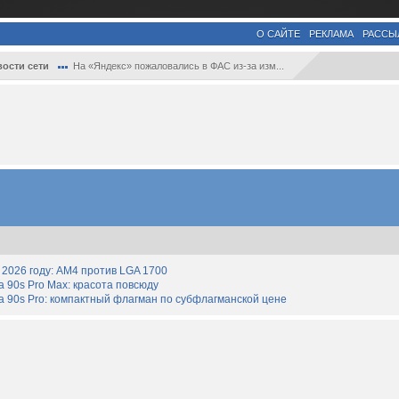
О САЙТЕ
РЕКЛАМА
РАССЫ
ости сети
На «Яндекс» пожаловались в ФАС из-за изм...
2026 году: AM4 против LGA 1700
90s Pro Max: красота повсюду
 90s Pro: компактный флагман по субфлагманской цене