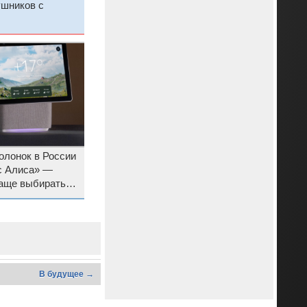
шников с
колонок в России
с Алиса» —
чаще выбирать
В будущее →