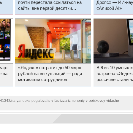
ь
почти перестала ссылаться на
Дропс» — ИИ-нау
сайты вне первой десятки
«Алисой AI»
выдачи
март-
«Яндекс» потратит до 50 млрд
В 9 из 10 умных 
е на
рублей на выкуп акций — ради
встроена «Яндек
мотивации сотрудников
россияне стали 
дорогие модели
1141342/na-yandeks-pogalovalis-v-fas-izza-izmeneniy-v-poiskovoy-vidache