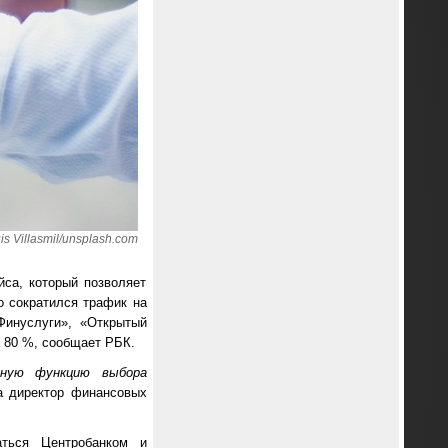
 Villasmil/unsplash.com
са, который позволяет
о сократился трафик на
Финуслуги», «Открытый
а 80 %, сообщает РБК.
нную функцию выбора
 директор финансовых
аться Центробанком и