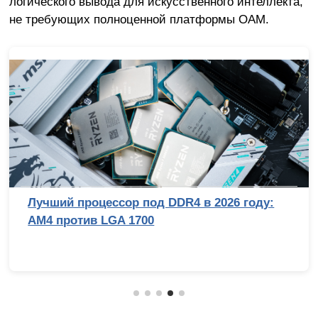
логического вывода для искусственного интеллекта,
не требующих полноценной платформы OAM.
цессор под DDR4 в 2026 году:
Обзор безз
в LGA 1700
V: эволюц