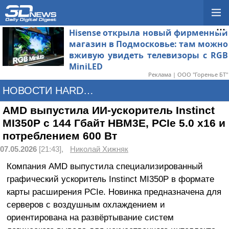
Hisense открыла новый фирменный
магазин в Подмосковье: там можно
вживую увидеть телевизоры с RGB
MiniLED
Реклама | ООО "Горенье БТ"
НОВОСТИ HARDWARE
AMD выпустила ИИ-ускоритель Instinct
MI350P с 144 Гбайт HBM3E, PCIe 5.0 x16 и
потреблением 600 Вт
07.05.2026
[21:43],
Николай Хижняк
Компания AMD выпустила специализированный
графический ускоритель Instinct MI350P в формате
карты расширения PCIe. Новинка предназначена для
серверов с воздушным охлаждением и
ориентирована на развёртывание систем