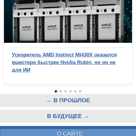
Ускоритель AMD Instinct MI430X оказался
вшестеро быстрее Nvidia Rubin, но он не
для ИИ
← В ПРОШЛОЕ
В БУДУЩЕЕ →
О САЙТЕ