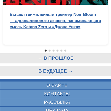
Вышел геймплейный трейлер Noir Bloom
— адреналинового экшена, напоминающего
смесь Katana Zero и «Джона Уика»
← В ПРОШЛОЕ
В БУДУЩЕЕ →
О САЙТЕ
КОНТАКТЫ
РАССЫЛКА
РЕКЛАМА