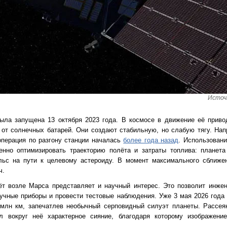
Источ
ыла запущена 13 октября 2023 года. В космосе в движение её приво
 от солнечных батарей. Они создают стабильную, но слабую тягу. На
операция по разгону станции началась
более года назад
. Использовани
нно оптимизировать траекторию полёта и затраты топлива: планета 
ьс на пути к целевому астероиду. В момент максимального сближе
ч.
ёт возле Марса представляет и научный интерес. Это позволит инжен
аучные приборы и провести тестовые наблюдения. Уже 3 мая 2026 года
 млн км, запечатлев необычный серповидный силуэт планеты. Рассея
 вокруг неё характерное сияние, благодаря которому изображени
.