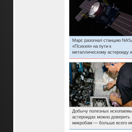
Марс разогнал станцию NAS
«Психея» на пути к
металлическому астероиду 
помог откалибровать её нау
приборы
Добычу полезных ископаемы
астероидах можно доверить
микробам — больше всего и
понравились драгметаллы