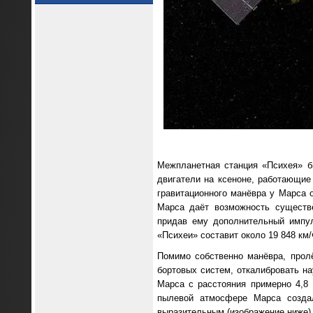
Межпланетная станция «Психея» б
двигатели на ксеноне, работающие
гравитационного манёвра у Марса 
Марса даёт возможность существе
придав ему дополнительный импул
«Психеи» составит около 19 848 км/
Помимо собственно манёвра, прол
бортовых систем, откалибровать н
Марса с расстояния примерно 4,8
пылевой атмосфере Марса создал
выразительным (изображение ниже)