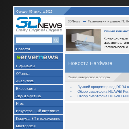
Сегодня 06 августа 2026
3DNews
Технологии и рынок IT. Н
Умный климат 
Кондиционеры 
сквозняков, ин
Рассказываем о
Новости
Новости Hardware
IT-финансы
Offсянка
Самое интересное в обзорах
Аналитика
Лучший процессор под DDR4 в 
Видеокарты
Обзор смартфона HUAWEI Pura 
Звук и акустика
Обзор смартфона HUAWEI Pura
Игры
Искусственный интеллект
Корпуса, БП и охлаждение
Мастерская