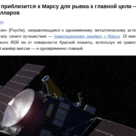
приблизится к Марсу для рывка к главной цели 
олларов
ич
я» (Psyche), направляющаяся к одноимённому металлическому асте
этапу своего путешествия —
гравитационному манёвру у Марса
. 15 мая
около 4500 км от поверхности Красной планеты, используя её гравит
й манёвр миссии — и одновременно главный.