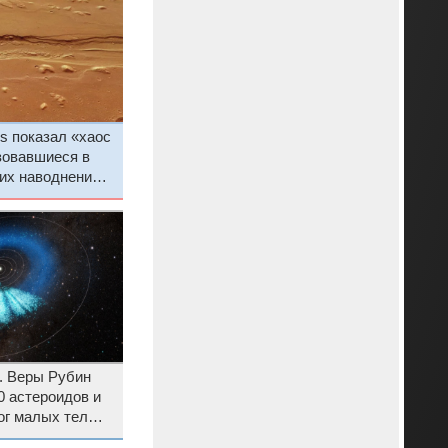
s показал «хаос
зовавшиеся в
их наводнений
. Веры Рубин
0 астероидов и
ог малых тел
емы