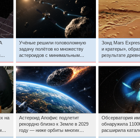
A
Учёные решили головоломную
Зонд Mars Expres
задачу полётов ко множеству
и кратеры», обра
и
астероидов с минимальным
результате древн
чные
расходом топлива
на Марсе
х на
Астероид Апофис подлетит
Обсерватория им
рекордно близко к Земле в 2029
обнаружила 1100
м
году — ниже орбиты многих
расширила катал
спутников
Солнечной сист