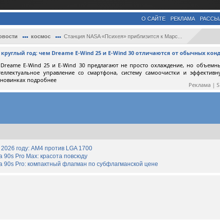
О САЙТЕ
РЕКЛАМА
РАССЫ
овости
космос
Станция NASA «Психея» приблизится к Марс...
круглый год: чем Dreame E-Wind 25 и E-Wind 30 отличаются от обычных ко
Dreame E-Wind 25 и E-Wind 30 предлагают не просто охлаждение, но объемн
теллектуальное управление со смартфона, систему самоочистки и эффектив
 новинках подробнее
Реклама | 
2026 году: AM4 против LGA 1700
90s Pro Max: красота повсюду
 90s Pro: компактный флагман по субфлагманской цене