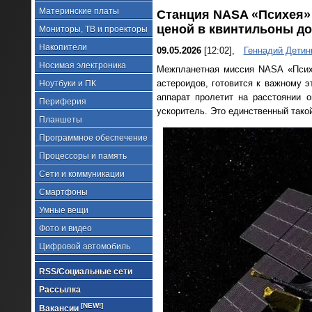
Материнские платы
Станция NASA «Психея» 
ценой в квинтильоны д
Мониторы, ТВ и проекторы
Накопители
09.05.2026
[12:02],
Геннадий Детин
Носимая электроника
Межпланетная миссия NASA «Психе
астероидов, готовится к важному 
Ноутбуки и ПК
аппарат пролетит на расстоянии 
Периферия
ускоритель. Это единственный тако
Планшеты
Программное обеспечение
Процессоры и память
Сети и коммуникации
Смартфоны
Умные вещи
Фото и видео
Цифровой автомобиль
RSS/Социальные сети
Рассылка
[NEW!]
Вакансии