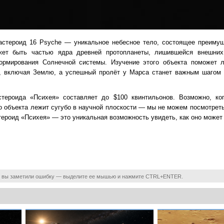
астероид 16 Psyche — уникальное небесное тело, состоящее преимущ
жет быть частью ядра древней протопланеты, лишившейся внешни
ормирования Солнечной системы. Изучение этого объекта поможет 
ы, включая Землю, а успешный пролёт у Марса станет важным шагом н
тероида «Психея» составляет до $100 квинтильонов. Возможно, ког
го объекта лежит сугубо в научной плоскости — мы не можем посмотрет
стероид «Психея» — это уникальная возможность увидеть, как оно может
 вы заметили ошибку — выделите ее мышью и нажмите CTRL+ENTER.