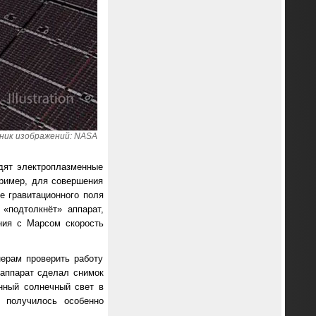
ник изображений: NASA
дят электроплазменные
пример, для совершения
е гравитационного поля
«подтолкнёт» аппарат,
ния с Марсом скорость
ерам проверить работу
 аппарат сделал снимок
нный солнечный свет в
е получилось особенно