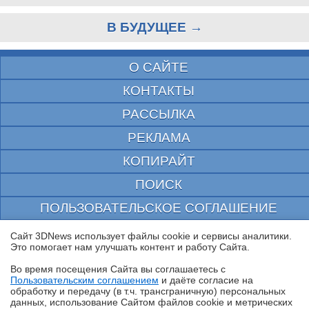
В БУДУЩЕЕ →
О САЙТЕ
КОНТАКТЫ
РАССЫЛКА
РЕКЛАМА
КОПИРАЙТ
ПОИСК
ПОЛЬЗОВАТЕЛЬСКОЕ СОГЛАШЕНИЕ
ЗАЩИЩЕНО CURATOR
Сайт 3DNews использует файлы cookie и сервисы аналитики.
Это помогает нам улучшать контент и работу Cайта.
© 1997—2026 Электронное периодическое издание "3ДНьюс" | Свидетельство о
регистрации СМИ Эл ФС 77-22224
Во время посещения Cайта вы соглашаетесь с
выдано Федеральной Службой по надзору за соблюдением законодательства в сфере
Пользовательским соглашением
и даёте согласие на
массовых коммуникаций и охране культурного наследия
✖
обработку и передачу (в т.ч. трансграничную) персональных
При цитировании документа ссылка на сайт с указанием автора обязательна. Полное
данных, использование Cайтом файлов cookie и метрических
заимствование документа является нарушением