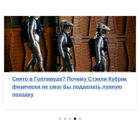
Снято в Голливуде? Почему Стэнли Кубрик
физически не смог бы подделать лунную
походку