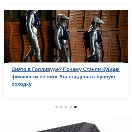
Снято в Голливуде? Почему Стэнли Кубрик
физически не смог бы подделать лунную
походку