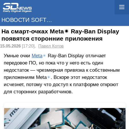
НОВОСТИ SOFTWARE
На смарт-очках Meta✴ Ray-Ban Display
появятся сторонние приложения
15.05.2026
[17:20],
Павел Котов
Умные очки
Meta
✴
Ray-Ban Display отличает
передовое ПО, но пока что у него есть один
недостаток — чрезмерная привязка к собственным
приложениям Meta
✴
. Вскоре этот недостаток
исчезнет, потому что доступ к платформе откроют
для сторонних разработчиков.