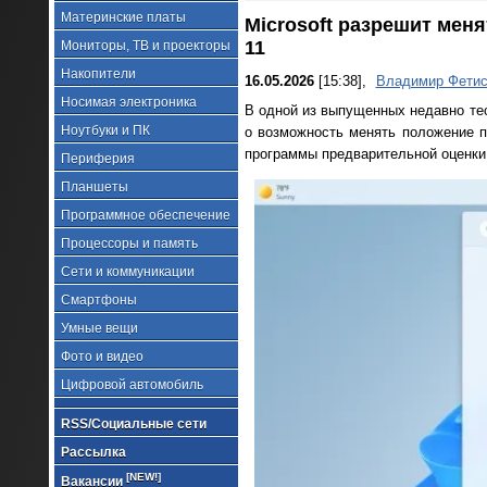
Материнские платы
Microsoft разрешит мен
11
Мониторы, ТВ и проекторы
Накопители
16.05.2026
[15:38],
Владимир Фетис
Носимая электроника
В одной из выпущенных недавно те
Ноутбуки и ПК
о возможность менять положение п
программы предварительной оценки W
Периферия
Планшеты
Программное обеспечение
Процессоры и память
Сети и коммуникации
Смартфоны
Умные вещи
Фото и видео
Цифровой автомобиль
RSS/Социальные сети
Рассылка
[NEW!]
Вакансии