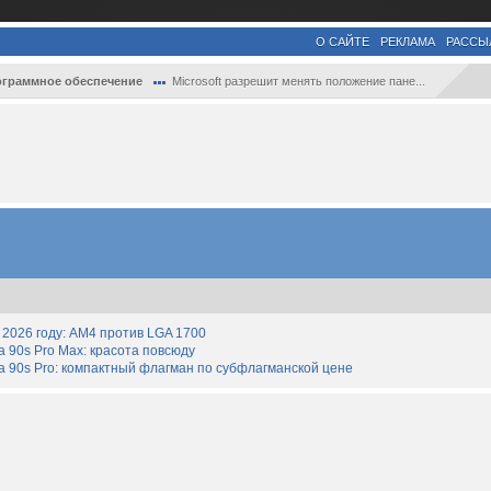
О САЙТЕ
РЕКЛАМА
РАССЫ
граммное обеспечение
Microsoft разрешит менять положение пане...
2026 году: AM4 против LGA 1700
90s Pro Max: красота повсюду
 90s Pro: компактный флагман по субфлагманской цене