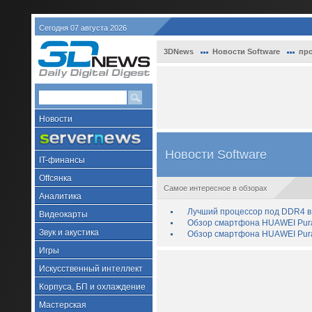
Сегодня 07 августа 2026
3DNews
Новости Software
про
Новости
Новости Software
IT-финансы
Offсянка
Самое интересное в обзорах
Аналитика
Лучший процессор под DDR4 в 
Видеокарты
Обзор смартфона HUAWEI Pura 
Звук и акустика
Обзор смартфона HUAWEI Pura
Игры
Искусственный интеллект
Корпуса, БП и охлаждение
Мастерская