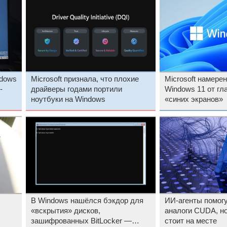
dows
Microsoft признала, что плохие
Microsoft намере
-
драйверы годами портили
Windows 11 от гл
ноутбуки на Windows
«синих экранов»
В Windows нашёлся бэкдор для
ИИ-агенты помогу
«вскрытия» дисков,
аналоги CUDA, но
зашифрованных BitLocker —
стоит на месте