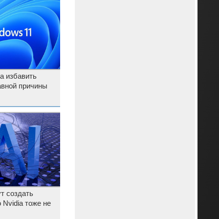
на избавить
авной причины
т создать
 Nvidia тоже не