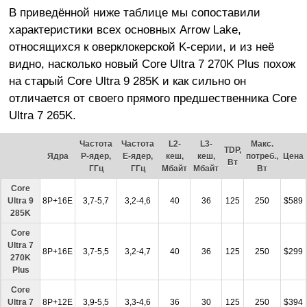
В приведённой ниже таблице мы сопоставили
характеристики всех основных Arrow Lake,
относящихся к оверклокерской K-серии, и из неё
видно, насколько новый Core Ultra 7 270K Plus похож
на старый Core Ultra 9 285K и как сильно он
отличается от своего прямого предшественника Core
Ultra 7 265K.
Частота
Частота
L2-
L3-
Макс.
TDP,
Ядра
P-ядер,
E-ядер,
кеш,
кеш,
потреб.,
Цена
Вт
ГГц
ГГц
Мбайт
Мбайт
Вт
Core
Ultra 9
8P+16E
3,7-5,7
3,2-4,6
40
36
125
250
$589
285K
Core
Ultra 7
8P+16E
3,7-5,5
3,2-4,7
40
36
125
250
$299
270K
Plus
Core
Ultra 7
8P+12E
3,9-5,5
3,3-4,6
36
30
125
250
$394