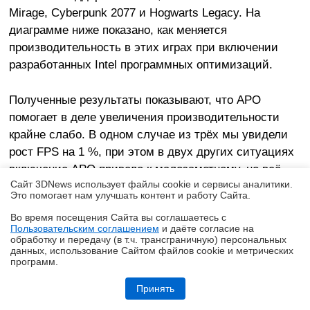
Mirage, Cyberpunk 2077 и Hogwarts Legacy. На
диаграмме ниже показано, как меняется
производительность в этих играх при включении
разработанных Intel программных оптимизаций.
Полученные результаты показывают, что APO
помогает в деле увеличения производительности
крайне слабо. В одном случае из трёх мы увидели
рост FPS на 1 %, при этом в двух других ситуациях
включение APO привело к малозаметному, но всё-
Сайт 3DNews использует файлы cookie и сервисы аналитики.
таки снижению частоты кадров. Что касается iBOT,
Это помогает нам улучшать контент и работу Cайта.
то эта технология как будто более эффективна, но
Во время посещения Cайта вы соглашаетесь с
рост производительности всё равно ограничивается
Пользовательским соглашением
и даёте согласие на
✖
величинами до 4 %, и есть он далеко не всегда. Так,
обработку и передачу (в т.ч. трансграничную) персональных
данных, использование Cайтом файлов cookie и метрических
в Hogwarts Legacy средняя частота кадров
программ.
оказывается выше, если никакие оптимизации из
Обзор робота-газонокосилки Dreame Roboticmower A1 Pro 2000: когда
на дачу приезжаешь только отдыхать
состава iPPP попросту не активировать.
Принять