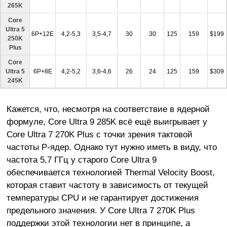
265K
Core
Ultra 5
6P+12E
4,2-5,3
3,5-4,7
30
30
125
159
$199
250K
Plus
Core
Ultra 5
6P+8E
4,2-5,2
3,6-4,6
26
24
125
159
$309
245K
Кажется, что, несмотря на соответствие в ядерной
формуле, Core Ultra 9 285K всё ещё выигрывает у
Core Ultra 7 270K Plus с точки зрения тактовой
частоты P-ядер. Однако тут нужно иметь в виду, что
частота 5,7 ГГц у старого Core Ultra 9
обеспечивается технологией Thermal Velocity Boost,
которая ставит частоту в зависимость от текущей
температуры CPU и не гарантирует достижения
предельного значения. У Core Ultra 7 270K Plus
поддержки этой технологии нет в принципе, а