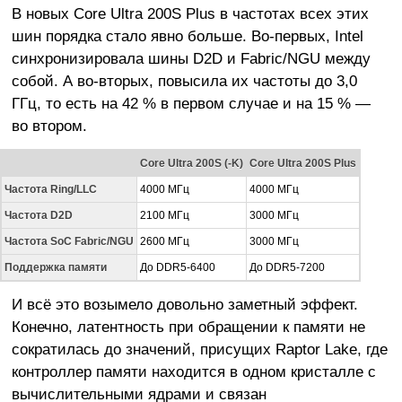
В новых Core Ultra 200S Plus в частотах всех этих
шин порядка стало явно больше. Во-первых, Intel
синхронизировала шины D2D и Fabric/NGU между
собой. А во-вторых, повысила их частоты до 3,0
ГГц, то есть на 42 % в первом случае и на 15 % —
во втором.
Core Ultra 200S (-K)
Core Ultra 200S Plus
Частота Ring/LLC
4000 МГц
4000 МГц
Частота D2D
2100 МГц
3000 МГц
Частота SoC Fabric/NGU
2600 МГц
3000 МГц
Поддержка памяти
До DDR5-6400
До DDR5-7200
И всё это возымело довольно заметный эффект.
Конечно, латентность при обращении к памяти не
сократилась до значений, присущих Raptor Lake, где
контроллер памяти находится в одном кристалле с
вычислительными ядрами и связан