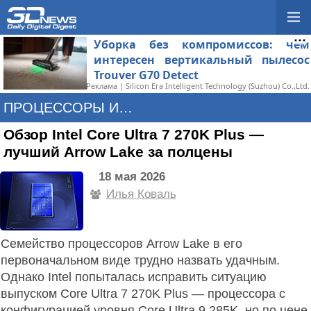
Уборка без компромиссов: чем
интересен вертикальный пылесос
Trouver G70 Detect
Реклама | Silicon Era Intelligent Technology (Suzhou) Co.,Ltd.
ПРОЦЕССОРЫ И ПАМЯТЬ
Обзор Intel Core Ultra 7 270K Plus —
лучший Arrow Lake за полцены
18 мая 2026
Илья Коваль
Семейство процессоров Arrow Lake в его
первоначальном виде трудно назвать удачным.
Однако Intel попыталась исправить ситуацию
выпуском Core Ultra 7 270K Plus — процессора с
конфигурацией уровня Core Ultra 9 285K, но по цене