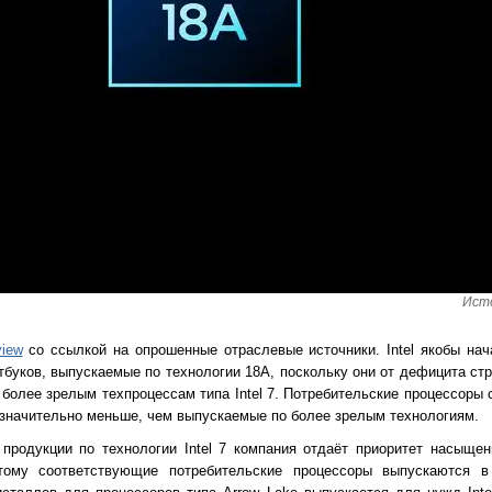
Исто
view
со ссылкой на опрошенные отраслевые источники. Intel якобы нач
буков, выпускаемые по технологии 18A, поскольку они от дефицита ст
 более зрелым техпроцессам типа Intel 7. Потребительские процессоры 
 значительно меньше, чем выпускаемые по более зрелым технологиям.
продукции по технологии Intel 7 компания отдаёт приоритет насыще
ому соответствующие потребительские процессоры выпускаются в