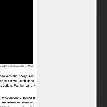
чник изображения: Intel
ала активно продвигать
радают в меньшей мере,
семейств Panther Lake и
нию серверного рынка и
 значительно меньших