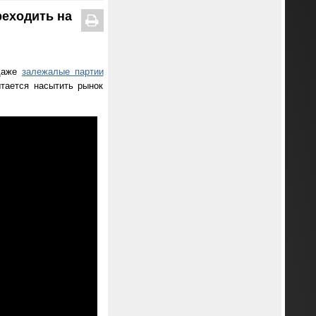
реходить на
 даже
залежалые партии
тается насытить рынок