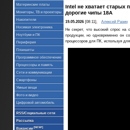
Материнские платы
Intel не хватает стары
дорогие чипы 18A
Мониторы, ТВ и проекторы
Накопители
19.05.2026
[08:11],
Алексей Разин
Носимая электроника
Не секрет, что высокий спрос на 
Ноутбуки и ПК
продукции, но одновременно он с
процессоров для ПК, используя для
Периферия
Планшеты
Программное обеспечение
Процессоры и память
Сети и коммуникации
Смартфоны
Умные вещи
Фото и видео
Цифровой автомобиль
RSS/Социальные сети
Рассылка
[NEW!]
Вакансии