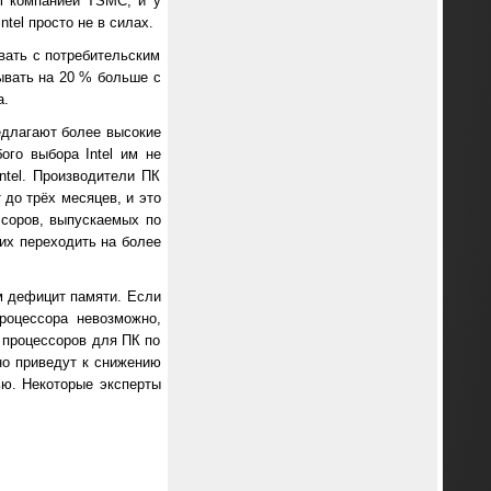
el компанией TSMC, и у
tel просто не в силах.
вать с потребительским
ывать на 20 % больше с
а.
едлагают более высокие
ого выбора Intel им не
ntel. Производители ПК
 до трёх месяцев, и это
соров, выпускаемых по
 их переходить на более
м дефицит памяти. Если
роцессора невозможно,
х процессоров для ПК по
но приведут к снижению
ью. Некоторые эксперты