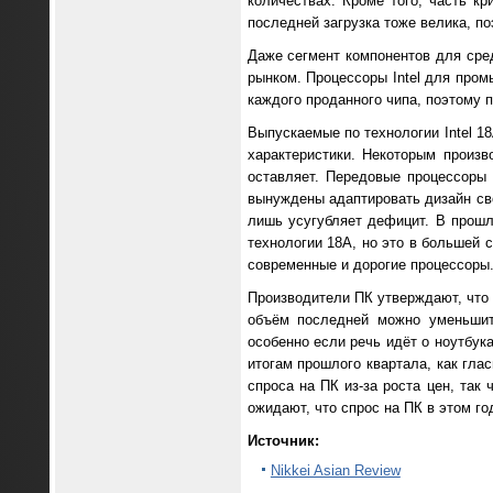
количествах. Кроме того, часть к
последней загрузка тоже велика, по
Даже сегмент компонентов для сре
рынком. Процессоры Intel для про
каждого проданного чипа, поэтому п
Выпускаемые по технологии Intel 1
характеристики. Некоторым произв
оставляет. Передовые процессоры 
вынуждены адаптировать дизайн сво
лишь усугубляет дефицит. В прош
технологии 18A, но это в большей с
современные и дорогие процессоры
Производители ПК утверждают, что 
объём последней можно уменьшить
особенно если речь идёт о ноутбук
итогам прошлого квартала, как гла
спроса на ПК из-за роста цен, так
ожидают, что спрос на ПК в этом го
Источник:
Nikkei Asian Review