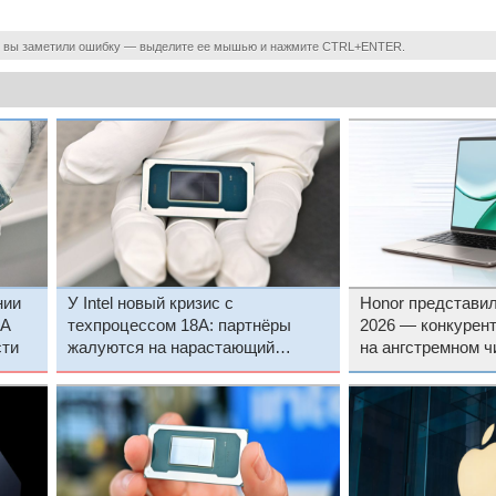
 вы заметили ошибку — выделите ее мышью и нажмите CTRL+ENTER.
нии
У Intel новый кризис с
Honor представил
8A
техпроцессом 18A: партнёры
2026 — конкурен
сти
жалуются на нарастающий
на ангстремном чи
дефицит Panther Lake и Wildcat
Lake
Lake