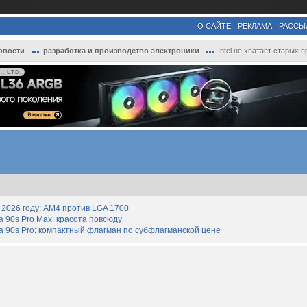
О САЙТЕ
РЕКЛАМА
РАССЫ
овости
разработка и производство электроники
Intel не хватает старых процессоров — пр..
, LTD.
2026 году: AM4 против LGA 1700
90s Pro Max: красота повсюду
 90s Pro: компактный флагман по субфлагманской цене