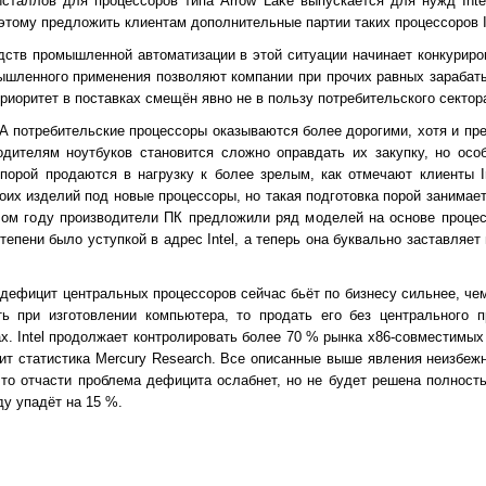
ристаллов для процессоров типа Arrow Lake выпускается для нужд Int
этому предложить клиентам дополнительные партии таких процессоров In
дств промышленной автоматизации в этой ситуации начинает конкуриро
мышленного применения позволяют компании при прочих равных зарабат
риоритет в поставках смещён явно не в пользу потребительского сектор
8A потребительские процессоры оказываются более дорогими, хотя и пр
одителям ноутбуков становится сложно оправдать их закупку, но особ
порой продаются в нагрузку к более зрелым, как отмечают клиенты I
их изделий под новые процессоры, но такая подготовка порой занимает
лом году производители ПК предложили ряд моделей на основе процес
тепени было уступкой в адрес Intel, а теперь она буквально заставляет
.
дефицит центральных процессоров сейчас бьёт по бизнесу сильнее, че
 при изготовлении компьютера, то продать его без центрального п
ах. Intel продолжает контролировать более 70 % рынка x86-совместимы
сит статистика Mercury Research. Все описанные выше явления неизбеж
 что отчасти проблема дефицита ослабнет, но не будет решена полност
ду упадёт на 15 %.