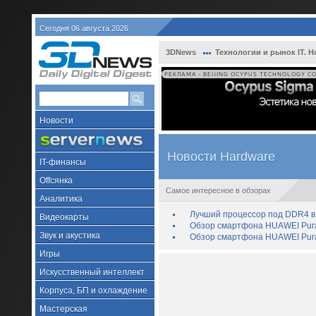
Сегодня 06 августа 2026
3DNews
Технологии и рынок IT. Н
РЕКЛАМА • BEIJING OCYPUS TECHNOLOGY CO.
Новости
Новости Hardware
IT-финансы
Offсянка
Самое интересное в обзорах
Аналитика
Лучший процессор под DDR4 в 
Видеокарты
Обзор смартфона HUAWEI Pura 
Звук и акустика
Обзор смартфона HUAWEI Pura
Игры
Искусственный интеллект
Корпуса, БП и охлаждение
Мастерская