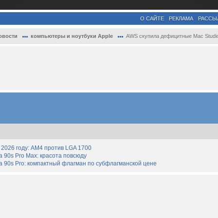
О САЙТЕ
РЕКЛАМА
РАССЫ
овости
компьютеры и ноутбуки Apple
AWS скупила дефицитные Mac Studio и тепе.
2026 году: AM4 против LGA 1700
90s Pro Max: красота повсюду
 90s Pro: компактный флагман по субфлагманской цене