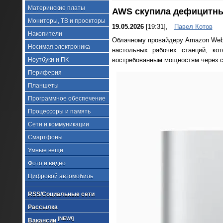
Материнские платы
AWS скупила дефицитные
Мониторы, ТВ и проекторы
19.05.2026
[19:31],
Павел Котов
Накопители
Облачному провайдеру Amazon Web 
Носимая электроника
настольных рабочих станций, ко
Ноутбуки и ПК
востребованным мощностям через с
Периферия
Планшеты
Программное обеспечение
Процессоры и память
Сети и коммуникации
Смартфоны
Умные вещи
Фото и видео
Цифровой автомобиль
RSS/Социальные сети
Рассылка
[NEW!]
Вакансии