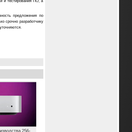
и и тестирования ПО, а
зность предложения по
ько срочно разработчику
уточняются.
оизводства 256-