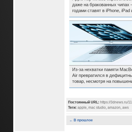
даже на бракованных чипах 
годами ставят в iPhone, iPad 
Mac
Из-за нехватки памяти MacB
Air превратился в дефицитн
товар, несмотря на повышен
цен
Постоянный URL:
https://3dnews.ru/1
Теги:
apple
,
mac studio
,
amazon
,
aws
← В прошлое