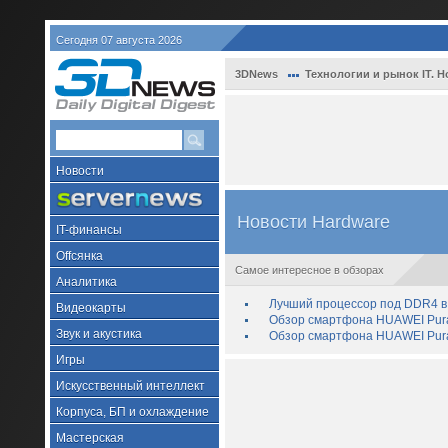
Сегодня 07 августа 2026
3DNews
Технологии и рынок IT. Н
Новости
Новости Hardware
IT-финансы
Offсянка
Самое интересное в обзорах
Аналитика
Лучший процессор под DDR4 в 
Видеокарты
Обзор смартфона HUAWEI Pura 
Звук и акустика
Обзор смартфона HUAWEI Pura
Игры
Искусственный интеллект
Корпуса, БП и охлаждение
Мастерская