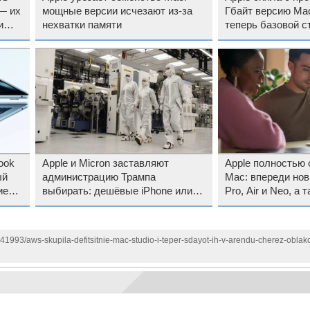
— их
мощные версии исчезают из-за
Гбайт версию Mac
и
нехватки памяти
теперь базовой с
512 Гбайт за $799
ook
Apple и Micron заставляют
Apple полностью 
ый
администрацию Трампа
Mac: впереди но
ие
выбирать: дешёвые iPhone или
Pro, Air и Neo, а 
американские чипы
mini
141993/aws-skupila-defitsitnie-mac-studio-i-teper-sdayot-ih-v-arendu-cherez-oblak