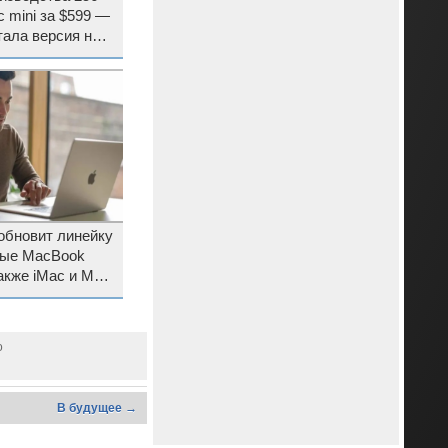
 mini за $599 —
тала версия на
обновит линейку
вые MacBook
также iMac и Mac
o
В будущее →