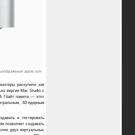
изображения: apple.com
пьютеры раскупили как
ько версии Mac Studio с
6 Гбайт памяти — этот
нтральным, 60-ядерным
здавать и тестировать
ple позволяет создавать
олее двух виртуальных