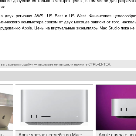
вание допускается только в четырёх целях, в том числе для разработк
ях.
 в двух регионах AWS: US East и US West. Финансовая целесообра
зического компьютера сроком от двух месяцев зависит от того, наскол
рудованию Apple. Цены на виртуальные экземпляры Mac Studio пока не 
 вы заметили ошибку — выделите ее мышью и нажмите CTRL+ENTER.
ть
Apple урезает семейство Mac:
Apple сняла с пр