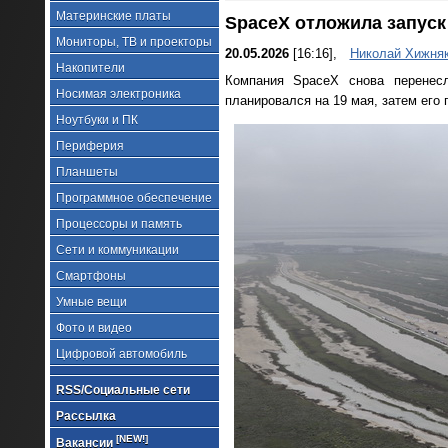
Материнские платы
SpaceX отложила запуск 
Мониторы, ТВ и проекторы
20.05.2026
[16:16],
Николай Хижня
Накопители
Компания SpaceX снова перенесл
Носимая электроника
планировался на 19 мая, затем его 
Ноутбуки и ПК
Периферия
Планшеты
Программное обеспечение
Процессоры и память
Сети и коммуникации
Смартфоны
Умные вещи
Фото и видео
Цифровой автомобиль
RSS/Социальные сети
Рассылка
[NEW!]
Вакансии