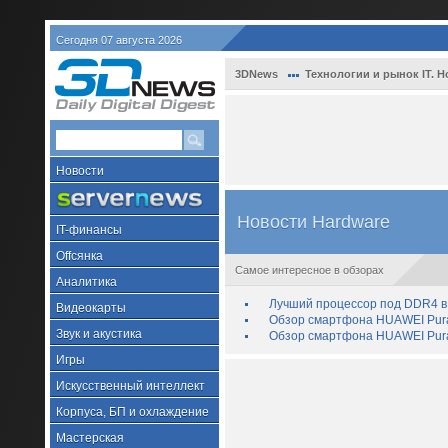
Сегодня 07 августа 2026
3DNews
Технологии и рынок IT. Н
Новости
Новости Hardware
IT-финансы
Offсянка
Самое интересное в обзорах
Аналитика
Лучший процессор под DDR4 в 
Видеокарты
Обзор смартфона HUAWEI Pura 
Звук и акустика
Обзор смартфона HUAWEI Pura
Игры
Искусственный интеллект
Корпуса, БП и охлаждение
Мастерская