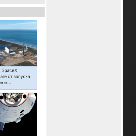
а SpaceX
аге от запуска
ное