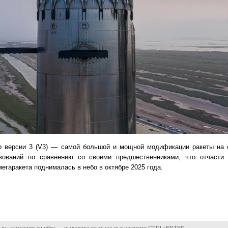
hip версии 3 (V3) — самой большой и мощной модификации ракеты на 
вований по сравнению со своими предшественниками, что отчасти
егаракета поднималась в небо в октябре 2025 года.
 вы заметили ошибку — выделите ее мышью и нажмите CTRL+ENTER.