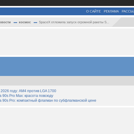
О САЙТЕ
РЕКЛАМА
РАССЫ
овости
космос
SpaceX отложила запуск огромной ракеты S...
2026 году: AM4 против LGA 1700
90s Pro Max: красота повсюду
 90s Pro: компактный флагман по субфлагманской цене