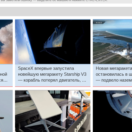
SpaceX впервые запустила
Новая мегаракет
нной
новейшую мегаракету Starship V3
остановилась в ш
ся
— корабль потерял двигатель, но
— подвело назем
продолжил полёт
оборудование