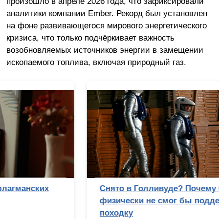
произошло в апреле 2026 года, что зафиксировали
аналитики компании Ember. Рекорд был установлен
на фоне развивающегося мирового энергетического
кризиса, что только подчёркивает важность
возобновляемых источников энергии в замещении
ископаемого топлива, включая природный газ.
Снято в Голливуде? Почему Стэнли Кубрик
физически не смог бы подделать лунную
походку