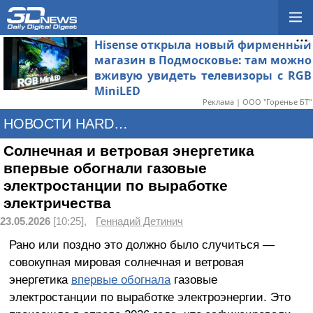
Hisense открыла новый фирменный
магазин в Подмосковье: там можно
вживую увидеть телевизоры с RGB
MiniLED
Реклама | ООО "Горенье БТ"
НОВОСТИ HARDWARE
Cолнечная и ветровая энергетика
впервые обогнали газовые
электростанции по выработке
электричества
23.05.2026
[10:25],
Геннадий Детинич
Рано или поздно это должно было случиться —
совокупная мировая солнечная и ветровая
энергетика
впервые обогнала
газовые
электростанции по выработке электроэнергии. Это