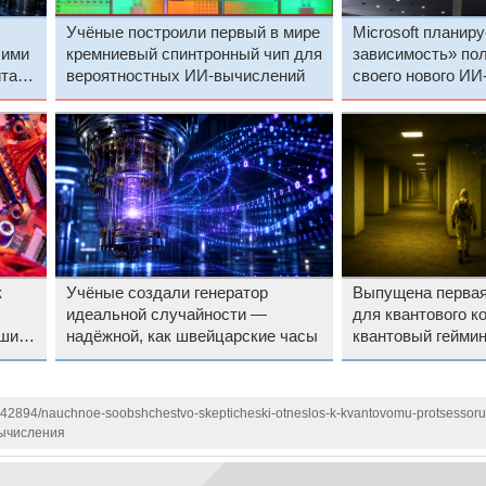
Учёные построили первый в мире
Microsoft планир
шими
кремниевый спинтронный чип для
зависимость» пол
тает
вероятностных ИИ-вычислений
своего нового И
Scout
к
Учёные создали генератор
Выпущена первая 
идеальной случайности —
для квантового 
ший,
надёжной, как швейцарские часы
квантовый геймин
попробовать каж
1142894/nauchnoe-soobshchestvo-skepticheski-otneslos-k-kvantovomu-protsessoru
вычисления