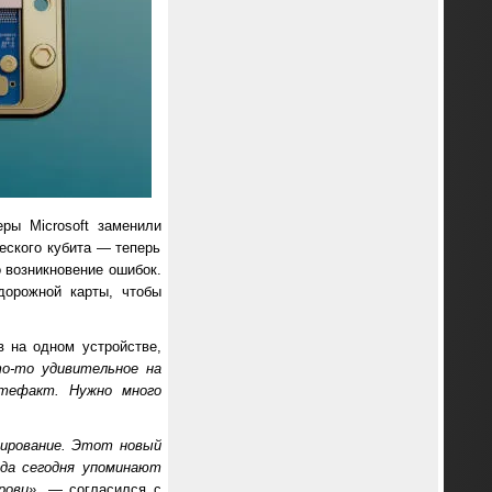
ры Microsoft заменили
еского кубита — теперь
 возникновение ошибок.
дорожной карты, чтобы
в на одном устройстве,
о-то удивительное на
ртефакт. Нужно много
зирование. Этот новый
гда сегодня упоминают
рови»
, — согласился с