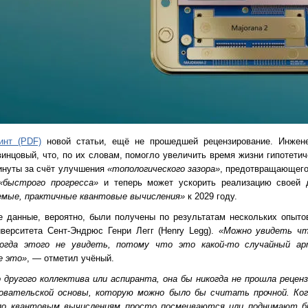
инт (PDF)
новой статьи, ещё не прошедшей рецензирование. Инжене
нцовый, что, по их словам, помогло увеличить время жизни гипотетич
минуты за счёт улучшения
«топологического зазора»
, предотвращающего
«быстрого прогресса»
и теперь может ускорить реализацию своей 
мые, практичные квантовые вычисления»
к 2029 году.
 данные, вероятно, были получены по результатам нескольких опыто
верситета Сент-Эндрюс Генри Легг (Henry Legg).
«Можно увидеть чт
огда этого не увидеть, потому что это какой-то случайный а
е это»
, — отметил учёный.
 другого коллектива или аспиранта, она бы никогда не прошла рецен
довательской основы, которую можно было бы считать прочной. Ко
ы по квантовым вычислениям просто посмеиваются или поднимают б