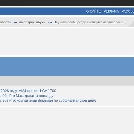
О САЙТЕ
РЕКЛАМА
РАССЫ
овости
на острие науки
Научное сообщество скептически отнеслось...
2026 году: AM4 против LGA 1700
90s Pro Max: красота повсюду
 90s Pro: компактный флагман по субфлагманской цене