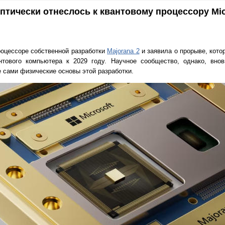
птически отнеслось к квантовому процессору Mic
процессоре собственной разработки
Majorana 2
и заявила о прорыве, кото
антового компьютера к 2029 году. Научное сообщество, однако, внов
е сами физические основы этой разработки.