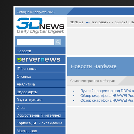
Сегодня 07 августа 2026
3DNews
Технологии и рынок IT. Н
Новости
Новости Hardware
IT-финансы
Offсянка
Самое интересное в обзорах
Аналитика
Лучший процессор под DDR4 в 
Видеокарты
Обзор смартфона HUAWEI Pura 
Звук и акустика
Обзор смартфона HUAWEI Pura
Игры
Искусственный интеллект
Корпуса, БП и охлаждение
Мастерская