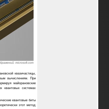
бражений: microsoft.com
ановской квазичастицы,
овым вычислениям. При
ормируя майорановские
их квантовых системах
гические квантовые биты
еоретически этот метод