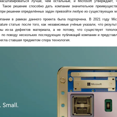
масштабироваться лучше, чем остальные, и Microsoft утверждает,
 Такое решение способно дать компании значительное преимуществ
о при решении определённых задач превзойти любую из существующих м
мпании в рамках данного проекта была подпорчена. В 2021 году Mic
ture статью после того, как независимые учёные указали, что результ
ы из-за дефектов материала, а не потому, что существует тополог
 по поводу нескольких последующих публикаций компании и представ
 легла ставшая предметом спора технология.