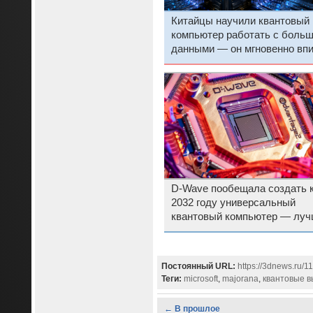
Китайцы научили квантовый
компьютер работать с боль
данными — он мгновенно впи
всё
D-Wave пообещала создать 
2032 году универсальный
квантовый компьютер — луч
чем у других
Постоянный URL:
https://3dnews.ru/
Теги:
microsoft
,
majorana
,
квантовые 
← В прошлое