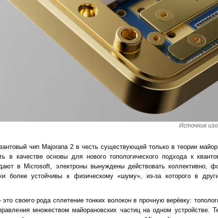
Источник изо
вантовый чип Majorana 2 в честь существующей только в теории майор
ть в качестве основы для нового топологического подхода к квант
ждают в Microsoft, электроны вынуждены действовать коллективно, ф
ски более устойчивы к физическому «шуму», из-за которого в друг
— это своего рода сплетение тонких волокон в прочную верёвку: тополо
правления множеством майорановских частиц на одном устройстве. Т