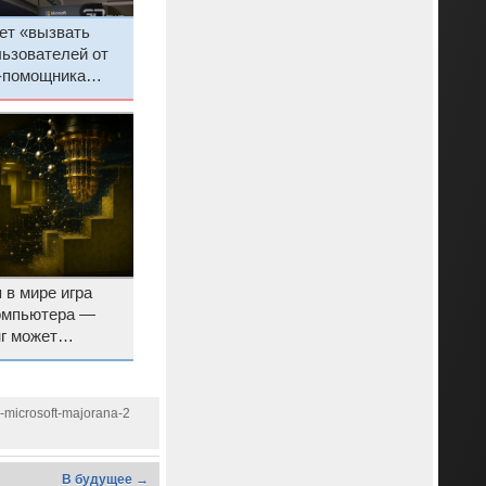
ует «вызвать
ьзователей от
И-помощника
в мире игра
компьютера —
г может
дый
-microsoft-majorana-2
В будущее →