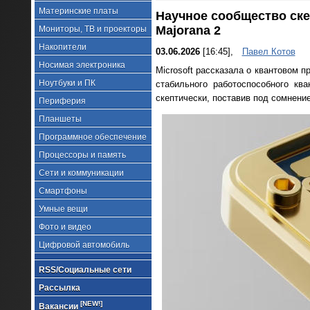
Материнские платы
Научное сообщество ске
Majorana 2
Мониторы, ТВ и проекторы
Накопители
03.06.2026
[16:45],
Павел Котов
Носимая электроника
Microsoft рассказала о квантовом 
Ноутбуки и ПК
стабильного работоспособного кв
скептически, поставив под сомнени
Периферия
Планшеты
Программное обеспечение
Процессоры и память
Сети и коммуникации
Смартфоны
Умные вещи
Фото и видео
Цифровой автомобиль
RSS/Социальные сети
Рассылка
[NEW!]
Вакансии