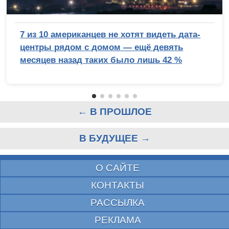
7 из 10 американцев не хотят видеть дата-
центры рядом с домом — ещё девять
месяцев назад таких было лишь 42 %
← В ПРОШЛОЕ
В БУДУЩЕЕ →
О САЙТЕ
КОНТАКТЫ
РАССЫЛКА
РЕКЛАМА