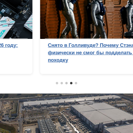
Снято в Голливуде? Почему Стэнли Кубрик
физически не смог бы подделать лунную
походку