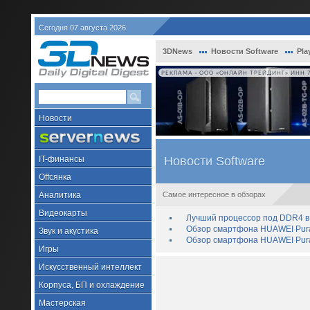
Сегодня 07 августа 2026
3DNews
Новости Software
Pla
РЕКЛАМА • ООО «ОНЛАЙН ТРЕЙДИНГ» ИНН 7
Новости
IT-финансы
Новости Software
Offсянка
Аналитика
Самое интересное в обзорах
Видеокарты
Лучший процессор под DDR4 в 
Обзор смартфона HUAWEI Pura 
Звук и акустика
Обзор смартфона HUAWEI Pura
Игры
Искусственный интеллект
Корпуса, БП и охлаждение
Мастерская