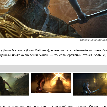
Источник изображе
ry Дома Мэтьюса (Dom Matthews), новая часть в геймплейном плане буд
оценный приключенческий экшен — то есть сражений станет больше
ться в персональное чистилище кельтской воительницы Сенуа, восп