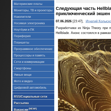
Материнские платы
Следующая часть Hellbl
Мониторы, ТВ и проекторы
приключенческий экшен
Накопители
07.06.2026
[23:47],
Игнатий Колыск
Носимая электроника
Разработчики из Ninja Theory при
Ноутбуки и ПК
Hellblade. Анонс состоялся в рамк
Периферия
Планшеты
Программное обеспечение
Процессоры и память
Сети и коммуникации
Смартфоны
Умные вещи
Фото и видео
Цифровой автомобиль
RSS/Социальные сети
Рассылка
[NEW!]
Вакансии