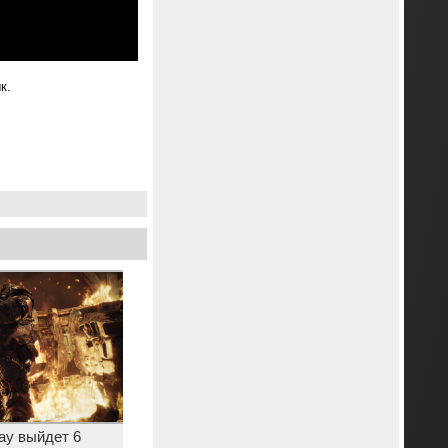
к.
Day выйдет 6