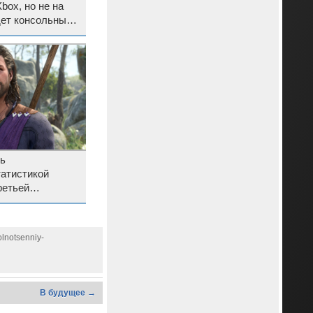
box, но не на
ет консольным
osoft
сь
татистикой
ретьей
’s Gate 3
lnotsenniy-
В будущее →