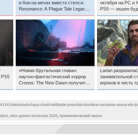
и бои на мечах вместо стелса:
октября на PC и X
Resonance: A Plague Tale Legacy
PS5 — экшен буд
получила геймплейный трейлер с
эксклюзивом Micr
датой релиза
у
«Новая брутальная глава»:
Larian разразила
а PS5
научно-фантастический хоррор
занимательной с
Cronos: The New Dawn получит
игроков в честь т
осенью дополнение Lazarus
годовщины Baldur
1143141/sleduyushchaya-chast-hellblade-poluchila-korotkoe-nazvanie-senua-eto-po
udios
,
xbox games showcase 2026
,
приключенческий экшен