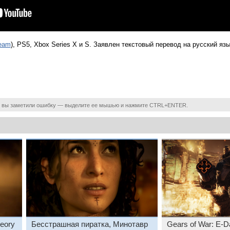
eam
), PS5, Xbox Series X и S. Заявлен текстовый перевод на русский язы
 вы заметили ошибку — выделите ее мышью и нажмите CTRL+ENTER.
eory
Бесстрашная пиратка, Минотавр
Gears of War: E-