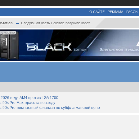
О САЙТЕ
РЕКЛАМА
РАССЫ
yStation
Следующая часть Hellblade получила корот...
727137650
2026 году: AM4 против LGA 1700
90s Pro Max: красота повсюду
 90s Pro: компактный флагман по субфлагманской цене