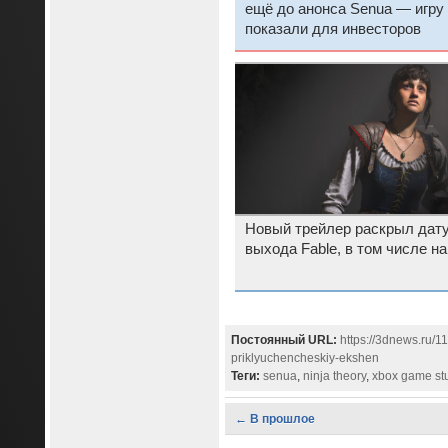
ещё до анонса Senua — игру
показали для инвесторов
Новый трейлер раскрыл дат
выхода Fable, в том числе н
Постоянный URL:
https://3dnews.ru/
priklyuchencheskiy-ekshen
Теги:
senua
,
ninja theory
,
xbox game st
← В прошлое