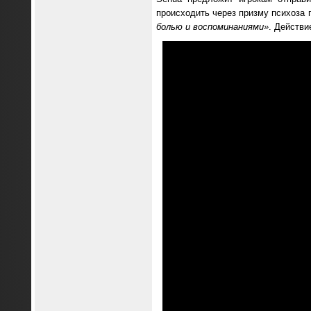
происходить через призму психоза 
болью и воспоминаниями»
. Действи