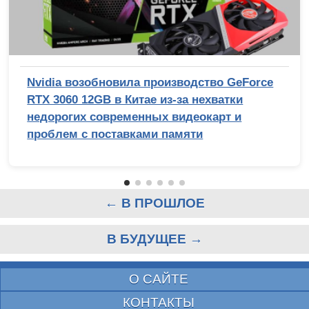
Nvidia возобновила производство GeForce
RTX 3060 12GB в Китае из-за нехватки
недорогих современных видеокарт и
проблем с поставками памяти
← В ПРОШЛОЕ
В БУДУЩЕЕ →
О САЙТЕ
КОНТАКТЫ