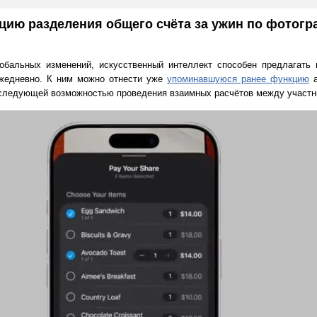
цию разделения общего счёта за ужин по фотогр
лобальных изменений, искусственный интеллект способен предлагать 
жедневно. К ним можно отнести уже
упоминавшуюся ранее функцию
а
оследующей возможностью проведения взаимных расчётов между участн