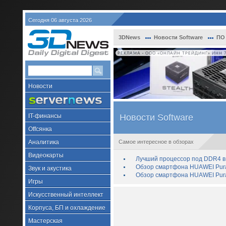
Сегодня 06 августа 2026
3DNews
Новости Software
ПО 
РЕКЛАМА • ООО «ОНЛАЙН ТРЕЙДИНГ» ИНН 7
Новости
IT-финансы
Новости Software
Offсянка
Аналитика
Самое интересное в обзорах
Видеокарты
Лучший процессор под DDR4 в 
Обзор смартфона HUAWEI Pura 
Звук и акустика
Обзор смартфона HUAWEI Pura
Игры
Искусственный интеллект
Корпуса, БП и охлаждение
Мастерская