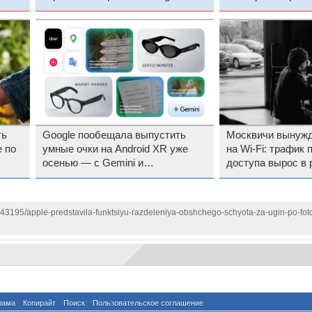
ть
Google пообещала выпустить
Москвичи вынужд
 по
умные очки на Android XR уже
на Wi-Fi: трафик
осенью — с Gemini и
доступа вырос в 
разнообразным дизайном
отключений моби
интернета
143195/apple-predstavila-funktsiyu-razdeleniya-obshchego-schyota-za-ugin-po-foto
лама
Копирайт
Поиск
Пользовательское соглашение