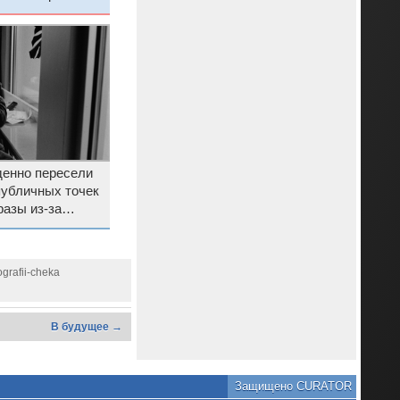
енно пересели
 публичных точек
разы из-за
льного
grafii-cheka
В будущее →
Защищено CURATOR