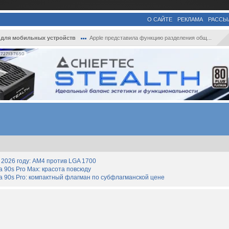
О САЙТЕ
РЕКЛАМА
РАССЫ
для мобильных устройств
Apple представила функцию разделения общ...
727137650
2026 году: AM4 против LGA 1700
90s Pro Max: красота повсюду
 90s Pro: компактный флагман по субфлагманской цене