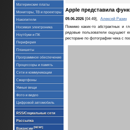
Материнские платы
Apple представила функ
Мониторы, ТВ и проекторы
09.06.2026
[04:49],
Алексей Разин
Накопители
Помимо каких-то абстрактных и г
Носимая электроника
рядовые пользователи ощущают е
Ноутбуки и ПК
ресторане по фотографии чека с п
Периферия
Планшеты
Программное обеспечение
Процессоры и память
Сети и коммуникации
Смартфоны
Умные вещи
Фото и видео
Цифровой автомобиль
RSS/Социальные сети
Рассылка
[NEW!]
Вакансии