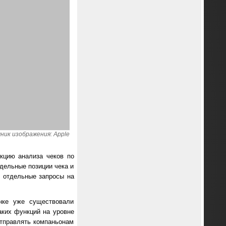
ник изображения: Apple
кцию анализа чеков по
тдельные позиции чека и
т отдельные запросы на
нке уже существовали
аких функций на уровне
отправлять компаньонам