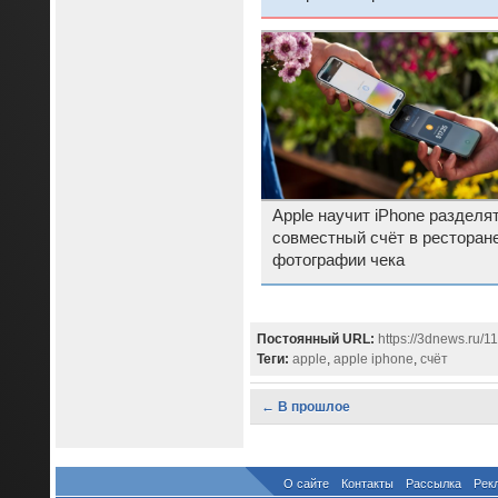
пользователей
Apple научит iPhone разделя
совместный счёт в ресторане
фотографии чека
Постоянный URL:
https://3dnews.ru/1
Теги:
apple
,
apple iphone
,
счёт
← В прошлое
О сайте
Контакты
Рассылка
Рек