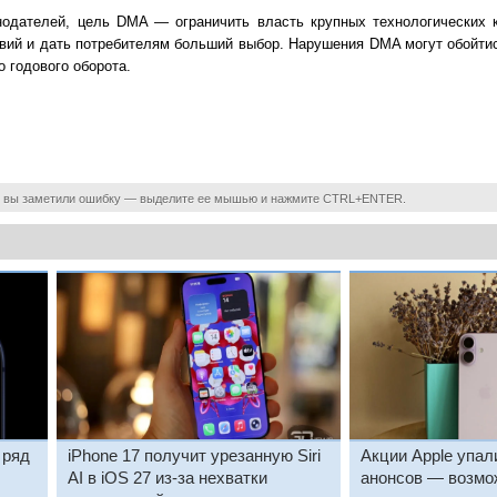
нодателей, цель DMA — ограничить власть крупных технологических к
вий и дать потребителям больший выбор. Нарушения DMA могут обойт
о годового оборота.
 вы заметили ошибку — выделите ее мышью и нажмите CTRL+ENTER.
 ряд
iPhone 17 получит урезанную Siri
Акции Apple упал
AI в iOS 27 из-за нехватки
анонсов — возмож