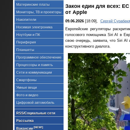
Материнские платы
Закон един для всех: ЕС
от Apple
Мониторы, ТВ и проекторы
Накопители
09.06.2026
[18:09],
Сергей Сурабек
Носимая электроника
Европейские регуляторы раскрити
голосового помощника Siri AI в Ев
Ноутбуки и ПК
свою очередь, заявила, что Siri A
Периферия
конструктивного диалога.
Планшеты
Программное обеспечение
Процессоры и память
Сети и коммуникации
Смартфоны
Умные вещи
Фото и видео
Цифровой автомобиль
RSS/Социальные сети
Рассылка
[NEW!]
Вакансии