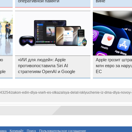
оперативной памяти
вине
ую
«ИИ для людей»: Apple
Apple грозит штр
противопоставила Siri AI
млн евро за нару
ple
стратегиям OpenAI и Google
ЕС
143254/zakon-edin-dlya-vseh-es-otkazalsya-delat-isklyuchenie-iz-dma-dlya-novoy-s
лама
Копирайт
Поиск
Пользовательское соглашение