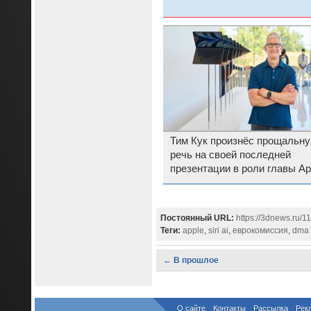
Тим Кук произнёс прощальн
речь на своей последней
презентации в роли главы Ap
Постоянный URL:
https://3dnews.ru/1
Теги:
apple
,
siri ai
,
еврокомиссия
,
dma
← В прошлое
О сайте
Контакты
Рассылка
Рек