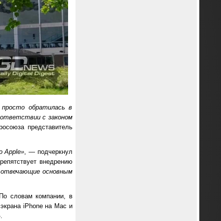
 просто обратилась в
оответствии с законом
росоюза представитель
о Apple»
, — подчеркнул
 препятствует внедрению
, отвечающие основным
По словам компании, в
экрана iPhone на Mac и
.