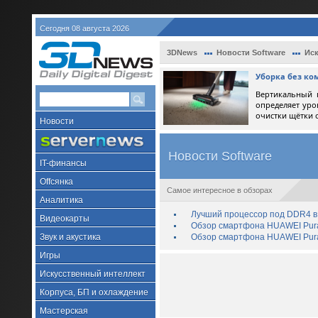
Сегодня 08 августа 2026
3DNews
Новости Software
Иск
Уборка без ко
Вертикальный 
определяет уро
очистки щётки 
Новости
Новости Software
IT-финансы
Offсянка
Самое интересное в обзорах
Аналитика
Лучший процессор под DDR4 в 
Видеокарты
Обзор смартфона HUAWEI Pura 
Звук и акустика
Обзор смартфона HUAWEI Pura
Игры
Искусственный интеллект
Корпуса, БП и охлаждение
Мастерская