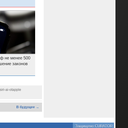
аф не менее 500
шение законов
iri-ai-otapple
В будущее →
Защищено CURATOR