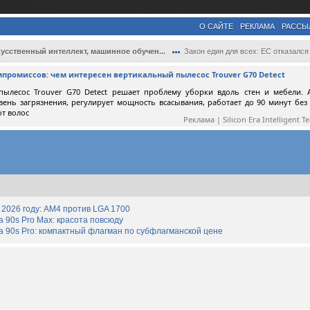
О САЙТЕ
РЕКЛАМА
РАССЫ
усственный интеллект, машинное обучен...
Закон един для всех: ЕС отказался делать.
мпромиссов: чем интересен вертикальный пылесос Trouver G70 Detect
пылесос Trouver G70 Detect решает проблему уборки вдоль стен и мебели. 
вень загрязнения, регулирует мощность всасывания, работает до 90 минут без
от волос
Реклама | Silicon Era Intelligent T
2026 году: AM4 против LGA 1700
90s Pro Max: красота повсюду
 90s Pro: компактный флагман по субфлагманской цене