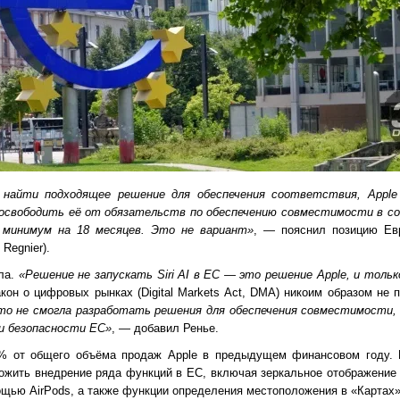
айти подходящее решение для обеспечения соответствия, Apple
 освободить её от обязательств по обеспечению совместимости в с
 минимум на 18 месяцев. Это не вариант»
, — пояснил позицию Ев
Regnier).
гла.
«Решение не запускать Siri AI в ЕС — это решение Apple, и тольк
акон о цифровых рынках (Digital Markets Act, DMA) никоим образом не
сто не смогла разработать решения для обеспечения совместимости
и безопасности ЕС»
, — добавил Ренье.
% от общего объёма продаж Apple в предыдущем финансовом году. 
жить внедрение ряда функций в ЕС, включая зеркальное отображение 
щью AirPods, а также функции определения местоположения в «Картах»