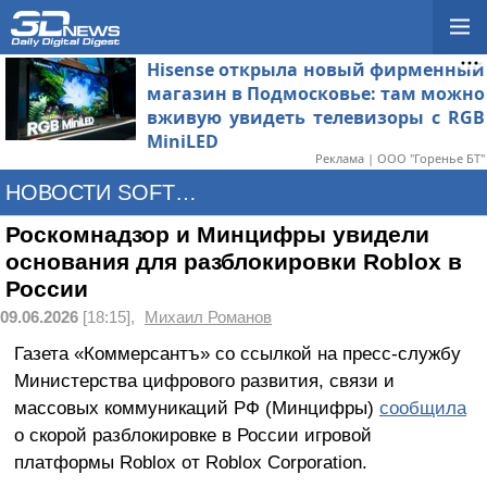
Hisense открыла новый фирменный
магазин в Подмосковье: там можно
вживую увидеть телевизоры с RGB
MiniLED
Реклама | ООО "Горенье БТ"
НОВОСТИ SOFTWARE
Роскомнадзор и Минцифры увидели
основания для разблокировки Roblox в
России
09.06.2026
[18:15],
Михаил Романов
Газета «Коммерсантъ» со ссылкой на пресс-службу
Министерства цифрового развития, связи и
массовых коммуникаций РФ (Минцифры)
сообщила
о скорой разблокировке в России игровой
платформы Roblox от Roblox Corporation.