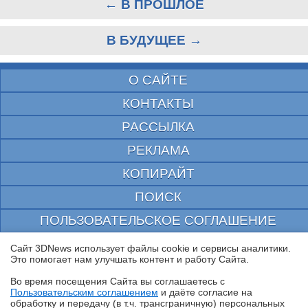
← В ПРОШЛОЕ
В БУДУЩЕЕ →
О САЙТЕ
КОНТАКТЫ
РАССЫЛКА
РЕКЛАМА
КОПИРАЙТ
ПОИСК
ПОЛЬЗОВАТЕЛЬСКОЕ СОГЛАШЕНИЕ
ЗАЩИЩЕНО CURATOR
Сайт 3DNews использует файлы cookie и сервисы аналитики.
Это помогает нам улучшать контент и работу Cайта.
© 1997—2026 Электронное периодическое издание "3ДНьюс" | Свидетельство о
регистрации СМИ Эл ФС 77-22224
Во время посещения Cайта вы соглашаетесь с
выдано Федеральной Службой по надзору за соблюдением законодательства в сфере
Пользовательским соглашением
и даёте согласие на
массовых коммуникаций и охране культурного наследия
✖
обработку и передачу (в т.ч. трансграничную) персональных
При цитировании документа ссылка на сайт с указанием автора обязательна. Полное