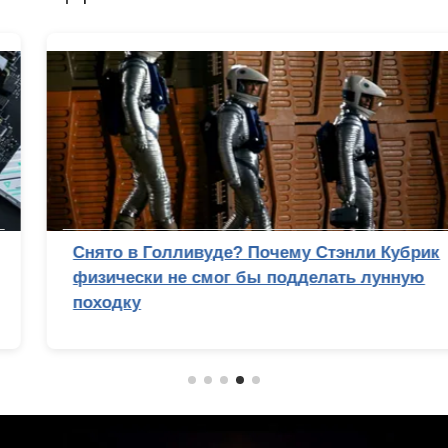
Снято в Голливуде? Почему Стэнли Кубрик
физически не смог бы подделать лунную
походку