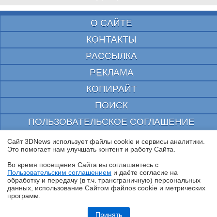
О САЙТЕ
КОНТАКТЫ
РАССЫЛКА
РЕКЛАМА
КОПИРАЙТ
ПОИСК
ПОЛЬЗОВАТЕЛЬСКОЕ СОГЛАШЕНИЕ
ЗАЩИЩЕНО CURATOR
Сайт 3DNews использует файлы cookie и сервисы аналитики.
Это помогает нам улучшать контент и работу Cайта.
© 1997—2026 Электронное периодическое издание "3ДНьюс" | Свидетельство о
регистрации СМИ Эл ФС 77-22224
Во время посещения Cайта вы соглашаетесь с
выдано Федеральной Службой по надзору за соблюдением законодательства в сфере
Пользовательским соглашением
и даёте согласие на
массовых коммуникаций и охране культурного наследия
✖
обработку и передачу (в т.ч. трансграничную) персональных
При цитировании документа ссылка на сайт с указанием автора обязательна. Полное
данных, использование Cайтом файлов cookie и метрических
заимствование документа является нарушением
российского и международного законодательства и возможно только с согласия
программ.
редакции 3DNews.
Ryzen и DDR5-6000 на чипах Samsung — G.Skill даёт добро
Принять