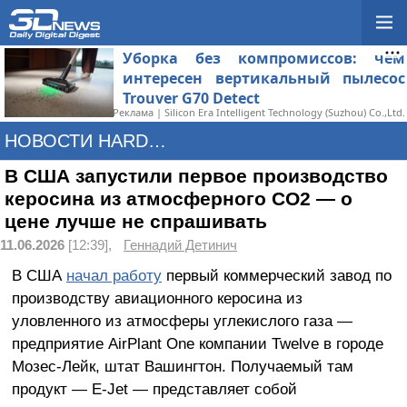
Уборка без компромиссов: чем
интересен вертикальный пылесос
Trouver G70 Detect
Реклама | Silicon Era Intelligent Technology (Suzhou) Co.,Ltd.
НОВОСТИ HARDWARE
В США запустили первое производство
керосина из атмосферного CO2 — о
цене лучше не спрашивать
11.06.2026
[12:39],
Геннадий Детинич
В США
начал работу
первый коммерческий завод по
производству авиационного керосина из
уловленного из атмосферы углекислого газа —
предприятие AirPlant One компании Twelve в городе
Мозес-Лейк, штат Вашингтон. Получаемый там
продукт — E-Jet — представляет собой