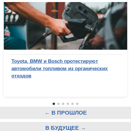
Toyota, BMW и Bosch протестируют
автомобили топливом из органических
отходов
← В ПРОШЛОЕ
В БУДУЩЕЕ →