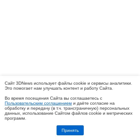
Сайт 3DNews использует файлы cookie и сервисы аналитики.
Это помогает нам улучшать контент и работу Cайта.
Во время посещения Cайта вы соглашаетесь с
Пользовательским соглашением
и даёте согласие на
✖
обработку и передачу (в т.ч. трансграничную) персональных
данных, использование Cайтом файлов cookie и метрических
программ.
Обзор HUAWEI WATCH Kids X1 Pro: самые умные детские часы
Принять