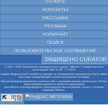
О САЙТЕ
КОНТАКТЫ
РАССЫЛКА
РЕКЛАМА
КОПИРАЙТ
ПОИСК
ПОЛЬЗОВАТЕЛЬСКОЕ СОГЛАШЕНИЕ
ЗАЩИЩЕНО CURATOR
© 1997—2026 Электронное периодическое издание "3ДНьюс" | Свидетельство о
регистрации СМИ Эл ФС 77-22224
выдано Федеральной Службой по надзору за соблюдением законодательства в сфере
массовых коммуникаций и охране культурного наследия
При цитировании документа ссылка на сайт с указанием автора обязательна. Полное
заимствование документа является нарушением
российского и международного законодательства и возможно только с согласия
редакции 3DNews.