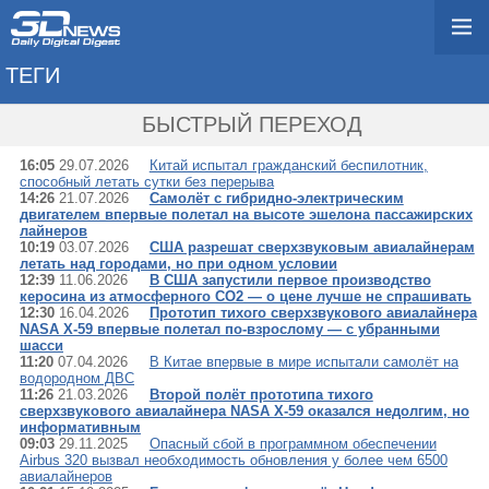
ТЕГИ
→ АВИАЦИЯ
БЫСТРЫЙ ПЕРЕХОД
16:05
29.07.2026
Китай испытал гражданский беспилотник,
способный летать сутки без перерыва
14:26
21.07.2026
Самолёт с гибридно-электрическим
двигателем впервые полетал на высоте эшелона пассажирских
лайнеров
10:19
03.07.2026
США разрешат сверхзвуковым авиалайнерам
летать над городами, но при одном условии
12:39
11.06.2026
В США запустили первое производство
керосина из атмосферного CO2 — о цене лучше не спрашивать
12:30
16.04.2026
Прототип тихого сверхзвукового авиалайнера
NASA X-59 впервые полетал по-взрослому — с убранными
шасси
11:20
07.04.2026
В Китае впервые в мире испытали самолёт на
водородном ДВС
11:26
21.03.2026
Второй полёт прототипа тихого
сверхзвукового авиалайнера NASA X-59 оказался недолгим, но
информативным
09:03
29.11.2025
Опасный сбой в программном обеспечении
Airbus 320 вызвал необходимость обновления у более чем 6500
авиалайнеров