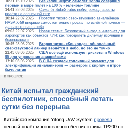
10:21
15.10.2025
Без капли нефти: самолёт Honda совершил
первый в мире полёт на 100 % «зелёном» топливе
14:41
28.08.2025
Самолёт SolarStratos побил рекорд высоты
полёта на солнечной тяге
10:14
22.07.2025
Прототип тихого сверхзвукового авиалайнера
NASA X-59 впервые самостоятельно проехал по взлётной полосе —
дальше только в небо
09:02
22.07.2025
Новая статья: Безопасный выход в интернет для
аэропортов как объектов КИИ: как преодолеть дилемму изоляции и
безопасности
10:45
28.06.2025
Вторая жизнь «Конкорда»: обновлённый
сверхзвуковой лайнер вернётся в небо, но это не точно
21:45
09.06.2025
США всё ещё используют дискеты и Windows
95 для управления авиарейсами
13:10
03.06.2025
В США создали топливный элемент для
электрификации авиалайнеров — размером с кирпич и втрое
ёмче лития
← В ПРОШЛОЕ
Китай испытал гражданский
беспилотник, способный летать
сутки без перерыва
Китайская компания Yitong UAV System
провела
первый полёт многоцелевого беспилотника TP200 со