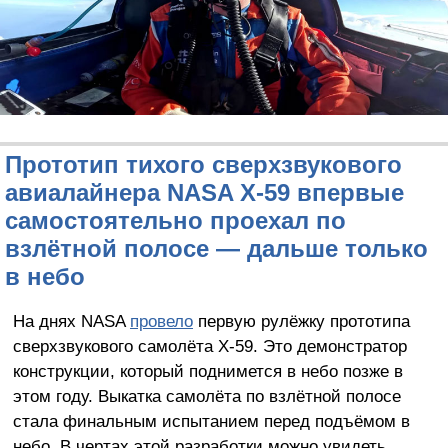
Прототип тихого сверхзвукового
авиалайнера NASA X-59 впервые
самостоятельно проехал по
взлётной полосе — дальше только
в небо
На днях NASA
провело
первую рулёжку прототипа
сверхзвукового самолёта X-59. Это демонстратор
конструкции, который поднимется в небо позже в
этом году. Выкатка самолёта по взлётной полосе
стала финальным испытанием перед подъёмом в
небо. В чертах этой разработки можно увидеть