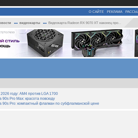
О САЙТЕ
РЕКЛАМА
РАССЫ
овости
видеокарты
Видеокарта Radeon RX 9070 XT наконец про...
727137650
2026 году: AM4 против LGA 1700
90s Pro Max: красота повсюду
 90s Pro: компактный флагман по субфлагманской цене