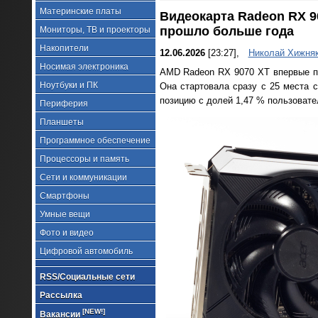
Материнские платы
Видеокарта Radeon RX 9
прошло больше года
Мониторы, ТВ и проекторы
Накопители
12.06.2026
[23:27],
Николай Хижня
Носимая электроника
AMD Radeon RX 9070 XT впервые по
Ноутбуки и ПК
Она стартовала сразу с 25 места 
позицию с долей 1,47 % пользовате
Периферия
Планшеты
Программное обеспечение
Процессоры и память
Сети и коммуникации
Смартфоны
Умные вещи
Фото и видео
Цифровой автомобиль
RSS/Социальные сети
Рассылка
[NEW!]
Вакансии