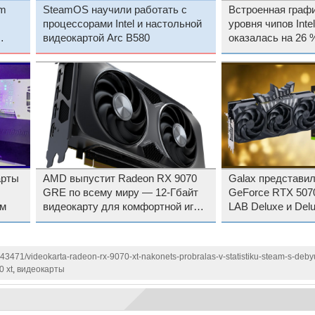
am
SteamOS научили работать с
Встроенная графи
процессорами Intel и настольной
уровня чипов Inte
видеокартой Arc B580
оказалась на 26 
AMD Radeon 840
арты
AMD выпустит Radeon RX 9070
Galax представи
GRE по всему миру — 12-Гбайт
GeForce RTX 507
ом
видеокарту для комфортной игры
LAB Deluxe и Delu
в 1440p оценили в $549
заводским разго
143471/videokarta-radeon-rx-9070-xt-nakonets-probralas-v-statistiku-steam-s-deb
0 xt
,
видеокарты