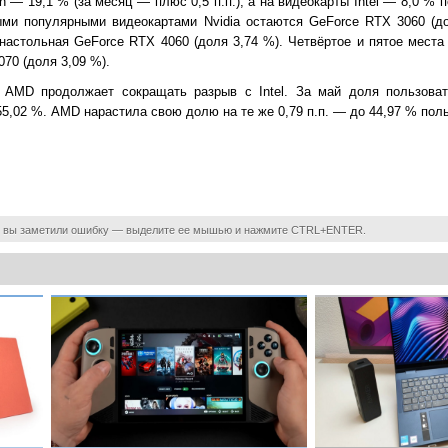
on — 19,1 % (за месяц — плюс 0,5 п.п.), а на видеокарты Intel — 8,0 % 
мыми популярными видеокартами Nvidia остаются GeForce RTX 3060 (д
 настольная GeForce RTX 4060 (доля 3,74 %). Четвёртое и пятое мест
070 (доля 3,09 %).
 AMD продолжает сокращать разрыв с Intel. За май доля пользовате
 55,02 %. AMD нарастила свою долю на те же 0,79 п.п. — до 44,97 % пол
 вы заметили ошибку — выделите ее мышью и нажмите CTRL+ENTER.