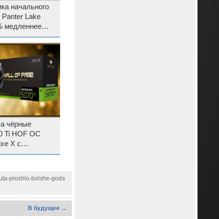
ка начального
l Panter Lake
% медленнее
M
ла чёрные
0 Ti HOF OC
xe X с
ном
yuta-proshlo-bolshe-goda
В будущее →