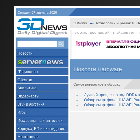
Сегодня 07 августа 2026
3DNews
Технологии и рынок IT. Н
РЕКЛАМА • ООО «ОНЛАЙН ТРЕЙДИНГ» ИНН 7
Новости
Новости Hardware
IT-финансы
Offсянка
Самое интересное в обзорах
Аналитика
Лучший процессор под DDR4 в 
Видеокарты
Обзор смартфона HUAWEI Pura 
Звук и акустика
Обзор смартфона HUAWEI Pura
Игры
Искусственный интеллект
Корпуса, БП и охлаждение
Мастерская