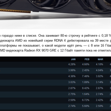
гораздо ниже в списке. Она занимает 80-ю строчку в рейтинге с 0,18 
идеокарта AMD из новейшей серии RDNA 4 дебютировала на 39 месте р
 платформы не показывает, о какой модели идёт речь — с 8 или 16 Гб
MD видеокарта Radeon RX 9070 GRE с 12 Гбайт памяти пока не отметила