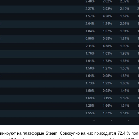
инируют на платформе Steam. Совокупно на них приходится 72,4 % пол