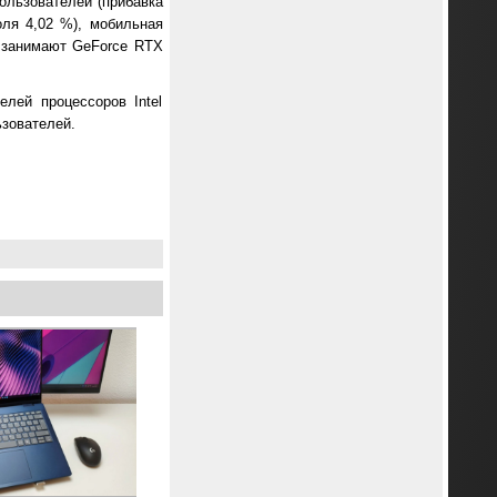
пользователей (прибавка
оля 4,02 %), мобильная
а занимают GeForce RTX
лей процессоров Intel
ьзователей.