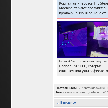
Компактный игровой ПК Ste
Machine от Valve поступит в
продажу 29 июня по цене от
$1049
PowerColor показала видеок
Radeon RX 9000, которые
святятся под ультрафиолет
Постоянный URL:
https://3dnews.ru/1
Теги:
статистика
,
steam
,
radeon rx 907
← В прошлое