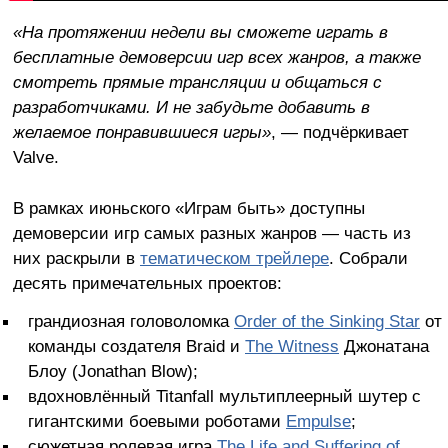
«На протяжении недели вы сможете играть в
бесплатные демоверсии игр всех жанров, а также
смотреть прямые трансляции и общаться с
разработчиками. И не забудьте добавить в
желаемое понравившиеся игры»
, — подчёркивает
Valve.
В рамках июньского «Играм быть» доступны
демоверсии игр самых разных жанров — часть из
них раскрыли в
тематическом трейлере
. Собрали
десять примечательных проектов:
грандиозная головоломка
Order of the Sinking Star
от
команды создателя Braid и
The Witness
Джонатана
Блоу (Jonathan Blow);
вдохновлённый Titanfall мультиплеерный шутер с
гигантскими боевыми роботами
Empulse
;
сюжетная ролевая игра
The Life and Suffering of