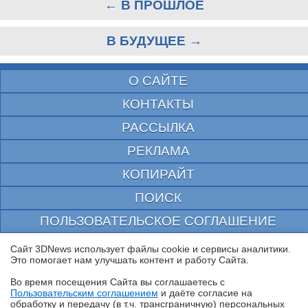
← В ПРОШЛОЕ
В БУДУЩЕЕ →
О САЙТЕ
КОНТАКТЫ
РАССЫЛКА
РЕКЛАМА
КОПИРАЙТ
ПОИСК
ПОЛЬЗОВАТЕЛЬСКОЕ СОГЛАШЕНИЕ
ЗАЩИЩЕНО CURATOR
Сайт 3DNews использует файлы cookie и сервисы аналитики.
Это помогает нам улучшать контент и работу Cайта.
© 1997—2026 Электронное периодическое издание "3ДНьюс" | Свидетельство о
регистрации СМИ Эл ФС 77-22224
Во время посещения Cайта вы соглашаетесь с
выдано Федеральной Службой по надзору за соблюдением законодательства в сфере
Пользовательским соглашением
и даёте согласие на
массовых коммуникаций и охране культурного наследия
✖
обработку и передачу (в т.ч. трансграничную) персональных
При цитировании документа ссылка на сайт с указанием автора обязательна. Полное