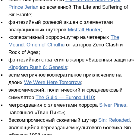
Prince Jerian
во вселенной The Life and Suffering of
Sir Brante;
фэнтезийный ролевой экшен с элементами
эвакуационных шутеров
Mistfall Hunter
;
кооперативный хоррор-шутер на четверых
The
Mound: Omen of Cthulhu
от авторов Zeno Clash и
Rock of Ages;
фэнтезийная стратегия в жанре «башенная защита»
Kingdom Rush 6: Genesis
;
асимметричное кооперативное приключение на
двоих
We Were Here Tomorrow
;
экономический, политический и средневековый
симулятор
The Guild — Europa 1410
;
метроидвания с элементами хоррора
Silver Pines
,
навеянная «Твин Пикс»;
бескомпромиссный сюжетный шутер
Sin: Reloaded
,
являющийся переизданием культового боевика Sin