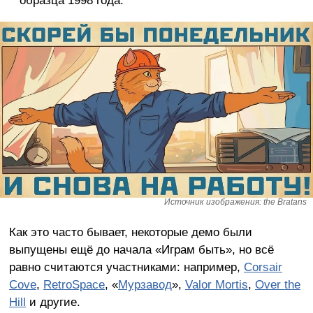
образца 1998 года.
Источник изображения: the Bratans
Как это часто бывает, некоторые демо были
выпущены ещё до начала «Играм быть», но всё
равно считаются участниками: например,
Corsair
Cove
,
RetroSpace
, «
Мурзавод
»,
Valor Mortis
,
Over the
Hill
и другие.