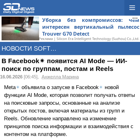
Уборка без компромиссов: чем
интересен вертикальный пылесос
Trouver G70 Detect
Реклама | Silicon Era Intelligent Technology (Suzhou) Co.,Ltd.
НОВОСТИ SOFTWARE
В Facebook✴ появится AI Mode — ИИ-
поиск по группам, постам и Reels
16.06.2026
[06:45],
Анжелла Марина
Meta
✴
объявила о запуске в Facebook
✴
новой
функции AI Mode, которая позволит получать ответы
на поисковые запросы, основанные на анализе
открытых постов, включая материалы из групп и
Reels. Обновление направлено на изменение
принципов поиска информации и взаимодействия с
контентом на платформе.