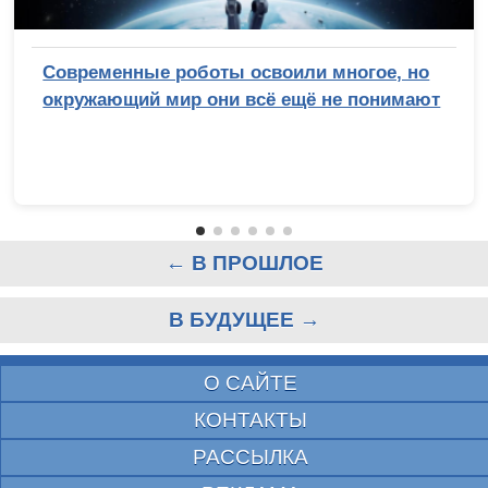
Современные роботы освоили многое, но
окружающий мир они всё ещё не понимают
← В ПРОШЛОЕ
В БУДУЩЕЕ →
О САЙТЕ
КОНТАКТЫ
РАССЫЛКА