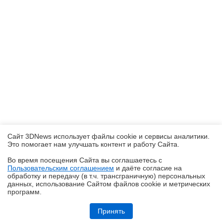
Сайт 3DNews использует файлы cookie и сервисы аналитики.
Это помогает нам улучшать контент и работу Cайта.
Во время посещения Cайта вы соглашаетесь с
Пользовательским соглашением
и даёте согласие на
✖
обработку и передачу (в т.ч. трансграничную) персональных
данных, использование Cайтом файлов cookie и метрических
программ.
Обзор ультрабука ASUS Zenbook A16 (UX3607OA) с Copilot+ PC: ИИ
на марше
Принять