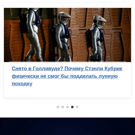
Снято в Голливуде? Почему Стэнли Кубрик
физически не смог бы подделать лунную
походку