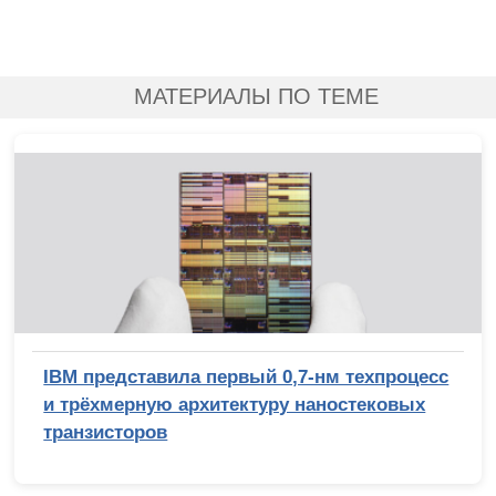
МАТЕРИАЛЫ ПО ТЕМЕ
IBM представила первый 0,7-нм техпроцесс
и трёхмерную архитектуру наностековых
транзисторов