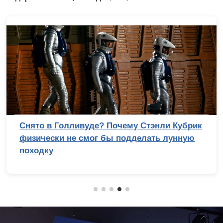
Снято в Голливуде? Почему Стэнли Кубрик
физически не смог бы подделать лунную
походку