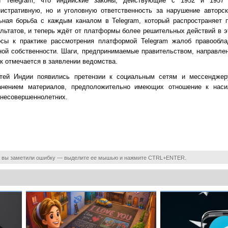
 Telegram, что индийские законы, действующие с 1952 и 1957 г
истративную, но и уголовную ответственность за нарушение авторск
ьная борьба с каждым каналом в Telegram, который распространяет 
ультатов, и теперь ждёт от платформы более решительных действий в э
осы к практике рассмотрения платформой Telegram жалоб правообла
ной собственности. Шаги, предпринимаемые правительством, направле
ак отмечается в заявлении ведомства.
тей Индии появились претензии к социальным сетям и мессенджер
транением материалов, предположительно имеющих отношение к нас
 несовершеннолетних.
 вы заметили ошибку — выделите ее мышью и нажмите CTRL+ENTER.