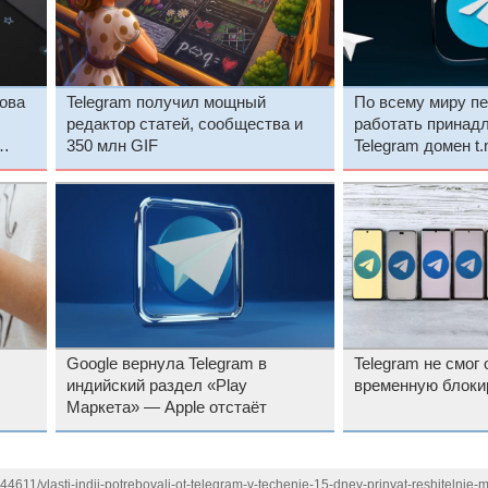
ова
Telegram получил мощный
По всему миру п
редактор статей, сообщества и
работать принад
350 млн GIF
Telegram домен t
Google вернула Telegram в
Telegram не смог
индийский раздел «Play
временную блоки
Маркета» — Apple отстаёт
44611/vlasti-indii-potrebovali-ot-telegram-v-techenie-15-dney-prinyat-reshitelnie-