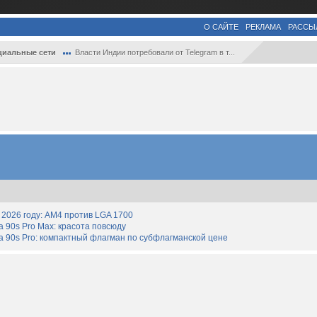
О САЙТЕ
РЕКЛАМА
РАССЫ
циальные сети
Власти Индии потребовали от Telegram в т...
2026 году: AM4 против LGA 1700
90s Pro Max: красота повсюду
 90s Pro: компактный флагман по субфлагманской цене