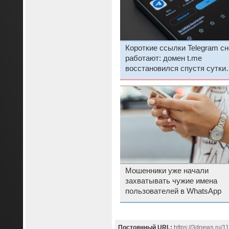
Короткие ссылки Telegram сн
работают: домен t.me
восстановился спустя сутки
после отключения
Мошенники уже начали
захватывать чужие имена
пользователей в WhatsApp
Постоянный URL:
https://3dnews.ru/11