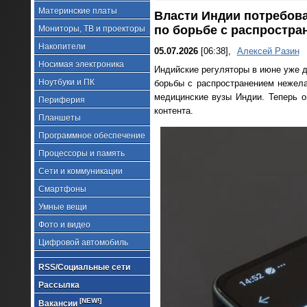
Материнские платы
Власти Индии потребова
по борьбе с распростра
Мониторы, ТВ и проекторы
Накопители
05.07.2026
[06:38],
Алексей Разин
Носимая электроника
Индийские регуляторы в июне уже 
Ноутбуки и ПК
борьбы с распространением нежел
медицинские вузы Индии. Теперь 
Периферия
контента.
Планшеты
Программное обеспечение
Процессоры и память
Сети и коммуникации
Смартфоны
Умные вещи
Фото и видео
Цифровой автомобиль
RSS/Социальные сети
Рассылка
[NEW!]
Вакансии