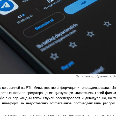
Источник изображения: Uns
s
со ссылкой на PTI, Министерство информации и телерадиовещания Инд
нкретные шаги по предотвращению циркуляции «пиратских» копий фильм
До сих пор каждый такой случай расследовался индивидуально, но т
 платформ за недостаточно эффективное противодействие распрос