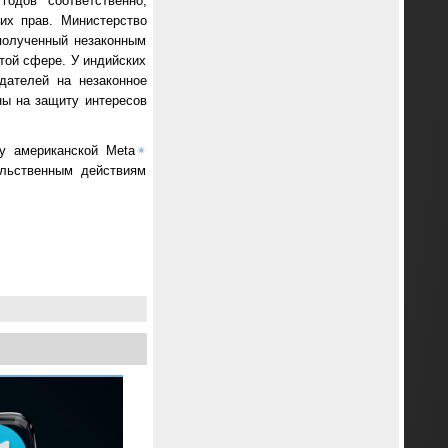
одов соответственно,
их прав. Министерство
полученный незаконным
той сфере. У индийских
дателей на незаконное
ны на защиту интересов
у американской Meta
✴
ильственным действиям