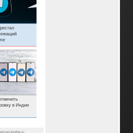
ерестал
лежащий
.me
 отменить
ровку в Индии
meri-po-borbe-s-