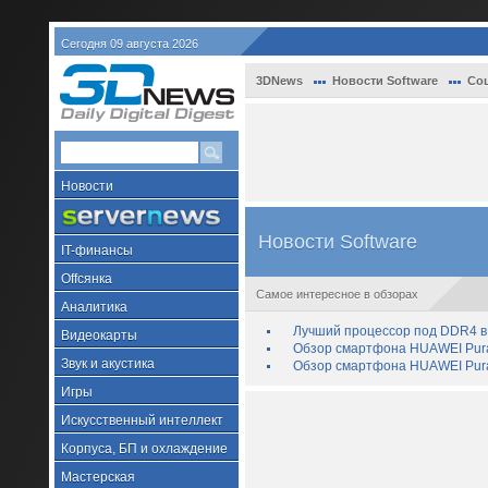
Сегодня 09 августа 2026
3DNews
Новости Software
Со
Новости
Новости Software
IT-финансы
Offсянка
Самое интересное в обзорах
Аналитика
Лучший процессор под DDR4 в 
Видеокарты
Обзор смартфона HUAWEI Pura 
Звук и акустика
Обзор смартфона HUAWEI Pura
Игры
Искусственный интеллект
Корпуса, БП и охлаждение
Мастерская