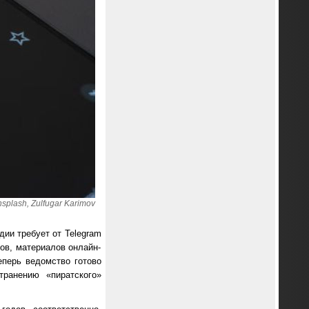
plash, Zulfugar Karimov
ии требует от Telegram
ов, материалов онлайн-
еперь ведомство готово
транению «пиратского»