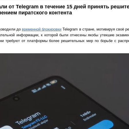
ли от Telegram в течение 15 дней принять реши
нением пиратского контента
доводили до
временной блокировки
Telegram в стране, мотивируя своё 
ательной информации, к которой были отнесены якобы утекшие экзаме
они требуют от платформы более решительных мер по борьбе с распро