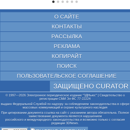
О САЙТЕ
КОНТАКТЫ
РАССЫЛКА
РЕКЛАМА
КОПИРАЙТ
ПОИСК
ПОЛЬЗОВАТЕЛЬСКОЕ СОГЛАШЕНИЕ
ЗАЩИЩЕНО CURATOR
© 1997—2026 Электронное периодическое издание "3ДНьюс" | Свидетельство о
регистрации СМИ Эл ФС 77-22224
выдано Федеральной Службой по надзору за соблюдением законодательства в сфере
массовых коммуникаций и охране культурного наследия
При цитировании документа ссылка на сайт с указанием автора обязательна. Полное
заимствование документа является нарушением
российского и международного законодательства и возможно только с согласия
редакции 3DNews.