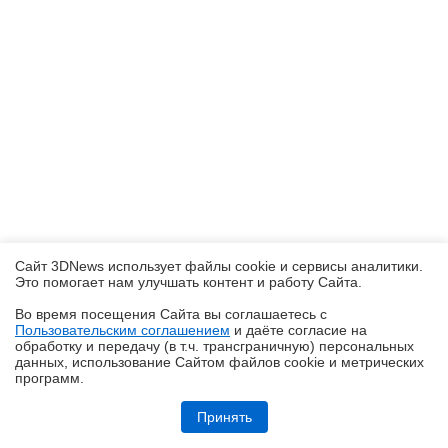
Сайт 3DNews использует файлы cookie и сервисы аналитики.
Это помогает нам улучшать контент и работу Cайта.
Во время посещения Cайта вы соглашаетесь с
Пользовательским соглашением
и даёте согласие на
✖
обработку и передачу (в т.ч. трансграничную) персональных
данных, использование Cайтом файлов cookie и метрических
программ.
Ryzen и DDR5-6000 на чипах Samsung — G.Skill даёт добро
Принять