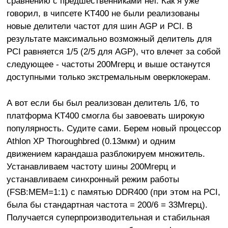
сравнению с предшественниками нет. Как я уже
говорил, в чипсете KT400 не были реализованы
новые делители частот для шин AGP и PCI. В
результате максимально возможный делитель для
PCI равняется 1/5 (2/5 для AGP), что влечет за собой
следующее - частоты 200Мгерц и выше останутся
доступными только экстремальным оверклокерам.
А вот если бы был реализован делитель 1/6, то
платформа KT400 смогла бы завоевать широкую
популярность. Судите сами. Берем новый процессор
Athlon XP Thoroughbred (0.13мкм) и одним
движением карандаша разблокируем множитель.
Устанавливаем частоту шины 200Мгерц и
устанавливаем синхронный режим работы
(FSB:MEM=1:1) с памятью DDR400 (при этом на PCI,
была бы стандартная частота = 200/6 = 33Мгерц).
Получается суперпроизводительная и стабильная