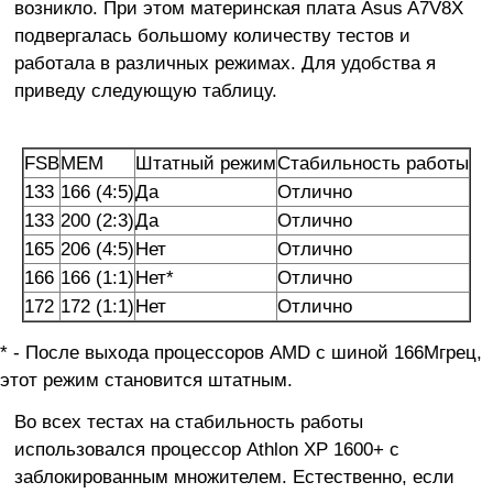
возникло. При этом материнская плата Asus A7V8X
подвергалась большому количеству тестов и
работала в различных режимах. Для удобства я
приведу следующую таблицу.
FSB
MEM
Штатный режим
Стабильность работы
133
166 (4:5)
Да
Отлично
133
200 (2:3)
Да
Отлично
165
206 (4:5)
Нет
Отлично
166
166 (1:1)
Нет*
Отлично
172
172 (1:1)
Нет
Отлично
* - После выхода процессоров AMD с шиной 166Мгрец,
этот режим становится штатным.
Во всех тестах на стабильность работы
использовался процессор Athlon XP 1600+ с
заблокированным множителем. Естественно, если