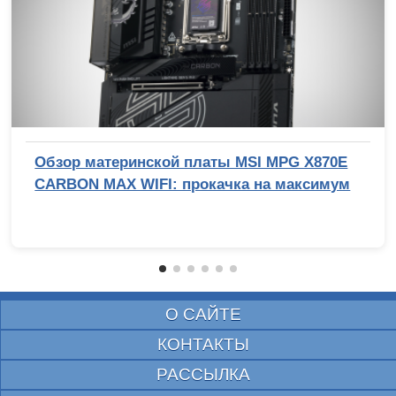
Обзор материнской платы MSI MPG X870E
CARBON MAX WIFI: прокачка на максимум
О САЙТЕ
КОНТАКТЫ
РАССЫЛКА