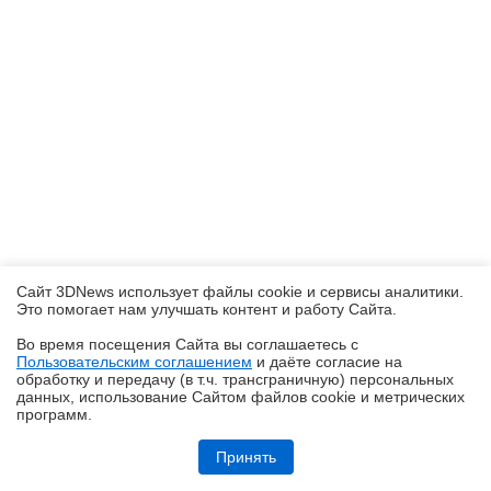
Сайт 3DNews использует файлы cookie и сервисы аналитики.
Это помогает нам улучшать контент и работу Cайта.
Во время посещения Cайта вы соглашаетесь с
Пользовательским соглашением
и даёте согласие на
✖
обработку и передачу (в т.ч. трансграничную) персональных
данных, использование Cайтом файлов cookie и метрических
программ.
Обзор робота-газонокосилки Dreame Roboticmower A1 Pro 2000: когда
на дачу приезжаешь только отдыхать
Принять