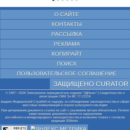
О САЙТЕ
КОНТАКТЫ
РАССЫЛКА
РЕКЛАМА
КОПИРАЙТ
ПОИСК
ПОЛЬЗОВАТЕЛЬСКОЕ СОГЛАШЕНИЕ
ЗАЩИЩЕНО CURATOR
© 1997—2026 Электронное периодическое издание "3ДНьюс" | Свидетельство о
регистрации СМИ Эл ФС 77-22224
выдано Федеральной Службой по надзору за соблюдением законодательства в сфере
массовых коммуникаций и охране культурного наследия
При цитировании документа ссылка на сайт с указанием автора обязательна. Полное
заимствование документа является нарушением
российского и международного законодательства и возможно только с согласия
редакции 3DNews.