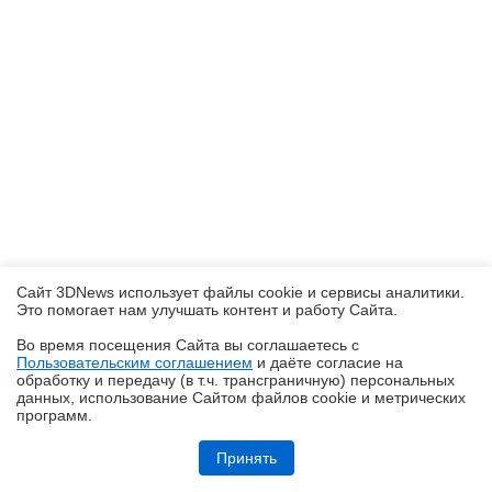
Сайт 3DNews использует файлы cookie и сервисы аналитики.
Это помогает нам улучшать контент и работу Cайта.
Во время посещения Cайта вы соглашаетесь с
Пользовательским соглашением
и даёте согласие на
✖
обработку и передачу (в т.ч. трансграничную) персональных
данных, использование Cайтом файлов cookie и метрических
программ.
Обзор игрового Tandem WOLED-монитора ASUS ROG Strix OLED
XG27AQWMG: запланированный апгрейд
Принять